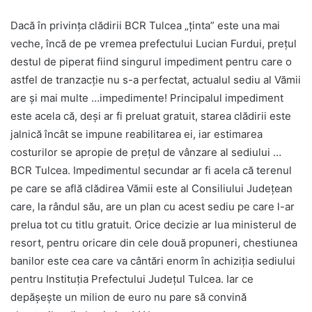
Dacă în privinţa clădirii BCR Tulcea „ţinta” este una mai
veche, încă de pe vremea prefectului Lucian Furdui, preţul
destul de piperat fiind singurul impediment pentru care o
astfel de tranzacţie nu s-a perfectat, actualul sediu al Vămii
are şi mai multe …impedimente! Principalul impediment
este acela că, deşi ar fi preluat gratuit, starea clădirii este
jalnică încât se impune reabilitarea ei, iar estimarea
costurilor se apropie de preţul de vânzare al sediului …
BCR Tulcea. Impedimentul secundar ar fi acela că terenul
pe care se află clădirea Vămii este al Consiliului Judeţean
care, la rândul său, are un plan cu acest sediu pe care l-ar
prelua tot cu titlu gratuit. Orice decizie ar lua ministerul de
resort, pentru oricare din cele două propuneri, chestiunea
banilor este cea care va cântări enorm în achiziţia sediului
pentru Instituţia Prefectului Judeţul Tulcea. Iar ce
depăşeşte un milion de euro nu pare să convină