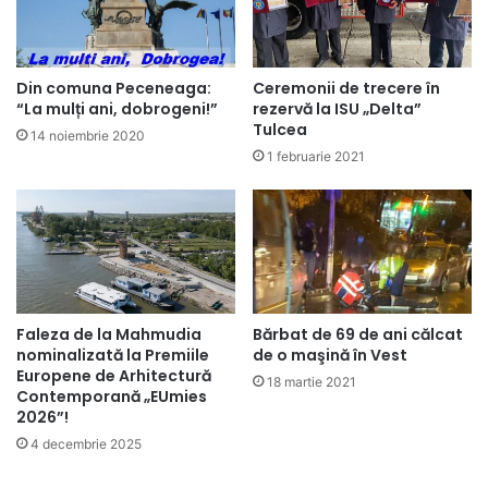
Din comuna Peceneaga:
Ceremonii de trecere în
“La mulți ani, dobrogeni!”
rezervă la ISU „Delta”
Tulcea
14 noiembrie 2020
1 februarie 2021
Faleza de la Mahmudia
Bărbat de 69 de ani călcat
nominalizată la Premiile
de o maşină în Vest
Europene de Arhitectură
18 martie 2021
Contemporană „EUmies
2026”!
4 decembrie 2025