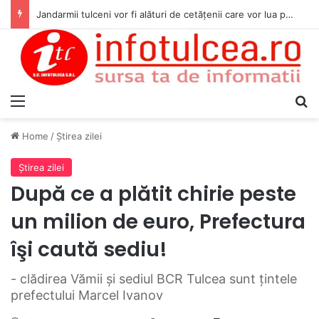
Jandarmii tulceni vor fi alături de cetățenii care vor lua parte la Festivalul Folk Țestos
Menu
S
Home
/
Ştirea zilei
Ştirea zilei
După ce a plătit chirie peste
un milion de euro, Prefectura
îşi caută sediu!
- clădirea Vămii şi sediul BCR Tulcea sunt ţintele
prefectului Marcel Ivanov