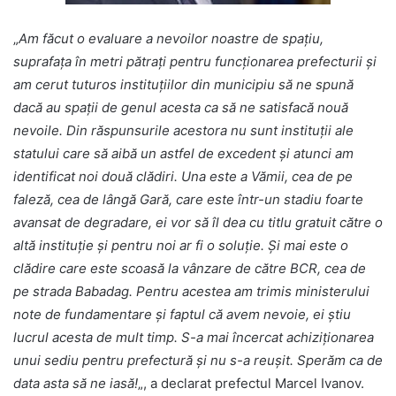
„
Am făcut o evaluare a nevoilor noastre de spaţiu,
suprafaţa în metri pătraţi pentru funcţionarea prefecturii şi
am cerut tuturos instituţiilor din municipiu să ne spună
dacă au spaţii de genul acesta ca să ne satisfacă nouă
nevoile. Din răspunsurile acestora nu sunt instituţii ale
statului care să aibă un astfel de excedent şi atunci am
identificat noi două clădiri. Una este a Vămii, cea de pe
faleză, cea de lângă Gară, care este într-un stadiu foarte
avansat de degradare, ei vor să îl dea cu titlu gratuit către o
altă instituţie şi pentru noi ar fi o soluţie. Şi mai este o
clădire care este scoasă la vânzare de către BCR, cea de
pe strada Babadag. Pentru acestea am trimis ministerului
note de fundamentare şi faptul că avem nevoie, ei ştiu
lucrul acesta de mult timp. S-a mai încercat achiziţionarea
unui sediu pentru prefectură şi nu s-a reuşit. Sperăm ca de
data asta să ne iasă!
„, a declarat prefectul Marcel Ivanov.