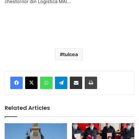
chestorilor din Logistica MAI…
tulcea
Facebook
X
WhatsApp
Telegram
Share via Email
Print
Related Articles