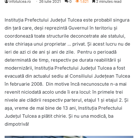
infotulcea.ro
26 iulie 2021
0
1.621
2 minutes read
Instituţia Prefectului Judeţul Tulcea este probabil singura
din ţară care, deşi reprezintă Guvernul în teritoriu şi
coordonează toate structurile deconcetrate ale statului,
este chiriaşa unui proprietar … privat. Şi acest lucru nu de
ieri de azi ci de ani şi ani de zile. Pentru o perioadă
determinată de timp, respectiv pe durata reabilitării şi
modernizării, Instituţia Prefectului Judeţul Tulcea a fost
evacuată din actualul sediu al Consiliului Judeţean Tulcea
în februarie 2008. Din motive încă necunoscute n-a mai
revenit niciodată acolo unde îi era locul: în primele trei
nivele ale clădirii respectiv parterul, etajul 1 şi etajul 2. Şi
aşa, vreme de mai bine de 13 ani, Instituţia Prefectului
Judeţul Tulcea a plătit chirie. Şi nu una modică, ba
dimpotrivă!