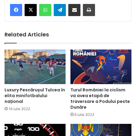
Facebook
X
WhatsApp
Telegram
Share via Email
Print
Related Articles
Luxury Pescărușul Tulcea în
Turul României la ciclism
elita minifotbalului
va avea etapă de
național
traversare a Podului peste
Dunăre
16 iulie 2022
6 iulie 2023