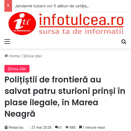
Jandarmii tulceni vor fi alături de cetățenii care vor lua parte la Festivalul Folk Țestos
Menu
S
Home
/
Ştirea zilei
Ştirea zilei
Polițiștii de frontieră au
salvat patru sturioni prinși în
plase ilegale, în Marea
Neagră
Redactia
27 mai 2026
0
685
1 minute read