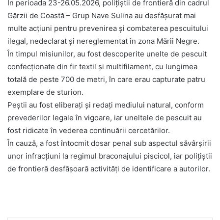
În perioada 23-26.05.2026, polițiștii de frontieră din cadrul
Gărzii de Coastă – Grup Nave Sulina au desfășurat mai
multe acțiuni pentru prevenirea și combaterea pescuitului
ilegal, nedeclarat și nereglementat în zona Mării Negre.
În timpul misiunilor, au fost descoperite unelte de pescuit
confecționate din fir textil și multifilament, cu lungimea
totală de peste 700 de metri, în care erau capturate patru
exemplare de sturion.
Peştii au fost eliberaţi şi redaţi mediului natural, conform
prevederilor legale în vigoare, iar uneltele de pescuit au
fost ridicate în vederea continuării cercetărilor.
În cauză, a fost întocmit dosar penal sub aspectul săvârșirii
unor infracțiuni la regimul braconajului piscicol, iar polițiștii
de frontieră desfășoară activități de identificare a autorilor.