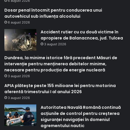
6 august 2026
Dosar penal întocmit pentru conducerea unui
autovehicul sub influența alcoolului
6 august 2026
Accident rutier cu cu două victime în
apropiere de Balanacncea, jud. Tulcea
3 august 2026
Dunărea, la minime istorice fără precedent Măsuri de
intervenție pentru menținerea debitelor minime,
necesare pentru producția de energie nucleară
3 august 2026
APIA plătește peste 155 milioane lei pentru motorina
aferentă trimestrului I al anului 2026
3 august 2026
Autoritatea Navală Română continuă
acțiunile de control pentru creșterea
siguranței navigației în domeniul
agrementului nautic