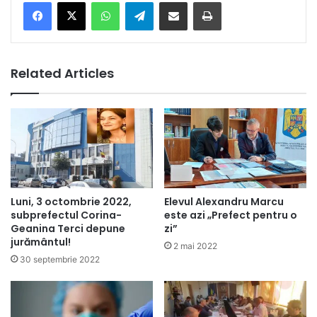
Facebook
X
WhatsApp
Telegram
Share via Email
Print
Related Articles
Luni, 3 octombrie 2022,
Elevul Alexandru Marcu
subprefectul Corina-
este azi „Prefect pentru o
Geanina Terci depune
zi”
jurământul!
2 mai 2022
30 septembrie 2022