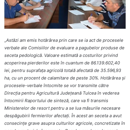
„
Astăzi am emis hotărârea prin care se ia act de procesele
verbale ale Comisiilor de evaluare a pagubelor produse de
seceta pedologică. Valoare estimată a costurilor privind
acoperirea pierderilor este în cuantum de 86.139.602,40
lei, pentru suprafața agricolă totală afectată de 35.596,93
ha, cu un procent de calamitare de peste 30%. Hotărârea şi
procesele-verbale întocmite se vor transmite către
Direcţia pentru Agricultură Judeţeană Tulcea în vederea
întocmirii Raportului de sinteză, care va fi transmis
Ministerelor de resort pentru a se lua măsurile necesare
despăgubirii fermierilor afectați. În acest an seceta a avut
consecințe grave asupra culturilor agricole, concretizate în