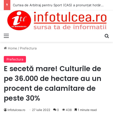
Curtea de Arbitraj pentru Sport (CAS) a pronunțat hotărârea în cauza WADA v. ANAD & Matei Cosmin Gabriel
Menu
S
Home
/
Prefectura
Prefectura
E secetă mare! Culturile de
pe 36.000 de hectare au un
procent de calamitare de
peste 30%
infotulcea.ro
27 iulie 2022
0
438
1 minute read