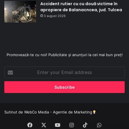
Accident rutier cu cu două victime în
apropiere de Balanacncea, jud. Tulcea
3 august 2026
Promovează-te cu noi! Publicitate și anunțuri la cel mai bun preț!
Enter
your
Email
address
Sutinut de
WebCo Media - Agentie de Marketing
Facebook
X
YouTube
Instagram
TikTok
WhatsApp