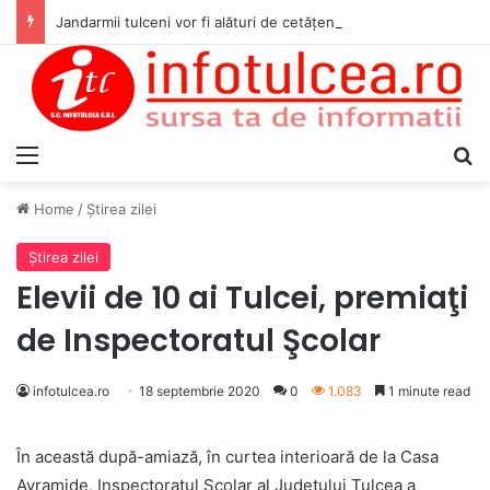
Jandarmii tulceni vor fi alături de cetățenii care vor lua parte la Festivalul Folk Țestos
Menu
S
Home
/
Ştirea zilei
Ştirea zilei
Elevii de 10 ai Tulcei, premiaţi
de Inspectoratul Şcolar
infotulcea.ro
18 septembrie 2020
0
1.083
1 minute read
În această după-amiază, în curtea interioară de la Casa
Avramide, Inspectoratul Şcolar al Judeţului Tulcea a