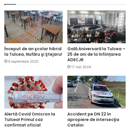
Început de an şcolar hibrid
Gală Aniversară la Tulcea –
la Tulcea, Nufăru şi Ştejaru!
25 de ani de la înființarea
ADECJR
9 septembrie 2020
17 mai 2024
Alertă Covid Omicron la
Accident pe DN 22 în
Tulcea! Primul caz
apropiere de intersecţia
confirmat oficial
Cataloi