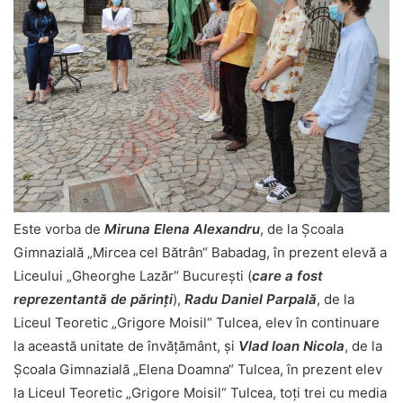
Este vorba de
Miruna Elena Alexandru
, de la Școala
Gimnazială „Mircea cel Bătrân“ Babadag, în prezent elevă a
Liceului „Gheorghe Lazăr“ București (
care a fost
reprezentantă de părinți
),
Radu Daniel Parpală
, de la
Liceul Teoretic „Grigore Moisil“ Tulcea, elev în continuare
la această unitate de învățământ, și
Vlad Ioan Nicola
, de la
Școala Gimnazială „Elena Doamna“ Tulcea, în prezent elev
la Liceul Teoretic „Grigore Moisil“ Tulcea, toţi trei cu media