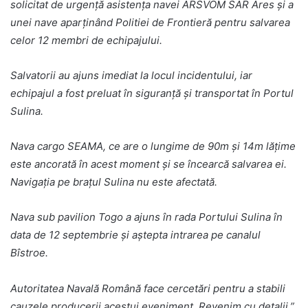
solicitat de urgenţă asistenţa navei ARSVOM SAR Ares şi a
unei nave aparţinând Politiei de Frontieră pentru salvarea
celor 12 membri de echipajului.
Salvatorii au ajuns imediat la locul incidentului, iar
echipajul a fost preluat în siguranţă şi transportat în Portul
Sulina.
Nava cargo SEAMA, ce are o lungime de 90m şi 14m lăţime
este ancorată în acest moment şi se încearcă salvarea ei.
Navigaţia pe braţul Sulina nu este afectată.
Nava sub pavilion Togo a ajuns în rada Portului Sulina în
data de 12 septembrie şi aştepta intrarea pe canalul
Bîstroe.
Autoritatea Navală Română face cercetări pentru a stabili
cauzele producerii acestui eveniment. Revenim cu detalii.”