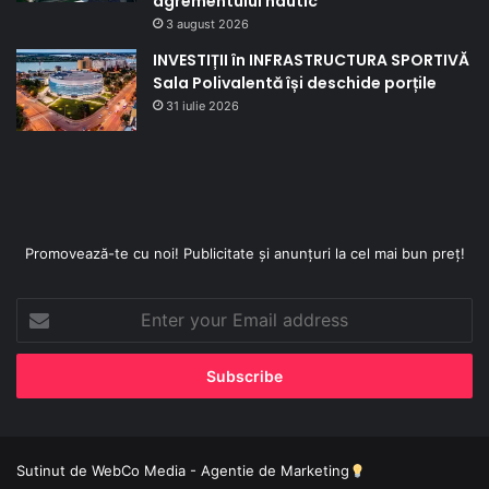
agrementului nautic
3 august 2026
INVESTIȚII în INFRASTRUCTURA SPORTIVĂ
Sala Polivalentă își deschide porțile
31 iulie 2026
Promovează-te cu noi! Publicitate și anunțuri la cel mai bun preț!
Enter
your
Email
address
Sutinut de
WebCo Media - Agentie de Marketing