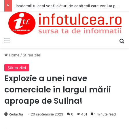
Jandarmii tulceni vor fi alături de cetățenii care vor lua parte la Festivalul Folk Țestos
Menu
S
Home
/
Ştirea zilei
Ştirea zilei
Explozie a unei nave
comerciale în largul mării
aproape de Sulina!
Redactia
20 septembrie 2023
0
451
1 minute read