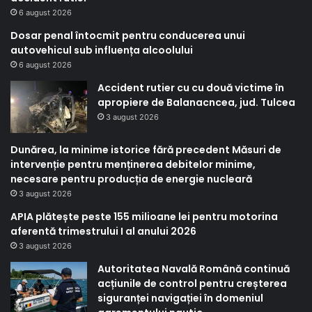
6 august 2026
Dosar penal întocmit pentru conducerea unui
autovehicul sub influența alcoolului
6 august 2026
Accident rutier cu cu două victime în
apropiere de Balanacncea, jud. Tulcea
3 august 2026
Dunărea, la minime istorice fără precedent Măsuri de
intervenție pentru menținerea debitelor minime,
necesare pentru producția de energie nucleară
3 august 2026
APIA plătește peste 155 milioane lei pentru motorina
aferentă trimestrului I al anului 2026
3 august 2026
Autoritatea Navală Română continuă
acțiunile de control pentru creșterea
siguranței navigației în domeniul