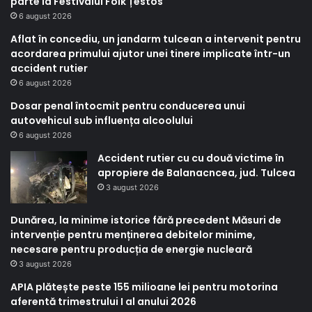
parte la Festivalul Folk Țestos
6 august 2026
Aflat în concediu, un jandarm tulcean a intervenit pentru
acordarea primului ajutor unei tinere implicate într-un
accident rutier
6 august 2026
Dosar penal întocmit pentru conducerea unui
autovehicul sub influența alcoolului
6 august 2026
Accident rutier cu cu două victime în
apropiere de Balanacncea, jud. Tulcea
3 august 2026
Dunărea, la minime istorice fără precedent Măsuri de
intervenție pentru menținerea debitelor minime,
necesare pentru producția de energie nucleară
3 august 2026
APIA plătește peste 155 milioane lei pentru motorina
aferentă trimestrului I al anului 2026