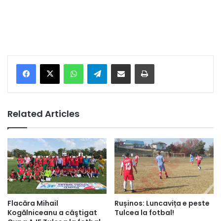
Facebook
X
WhatsApp
Telegram
Share via Email
Print
Related Articles
Flacăra Mihail
Rușinos: Luncavița e peste
Kogălniceanu a câştigat
Tulcea la fotbal!