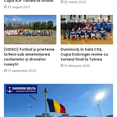
Cupa AJF Tulcea la fotbal
20 martie 2022
30 august 2021
(VIDEO) Fotbal și prietenie
Duminică, în Sala CSȘ,
la Reni sub amenințarea
Cupa Dobrogei revine cu
rachetelor și dronelor
turneul final la Tulcea
rusești!
14 februarie 2025
15 septembrie 2025