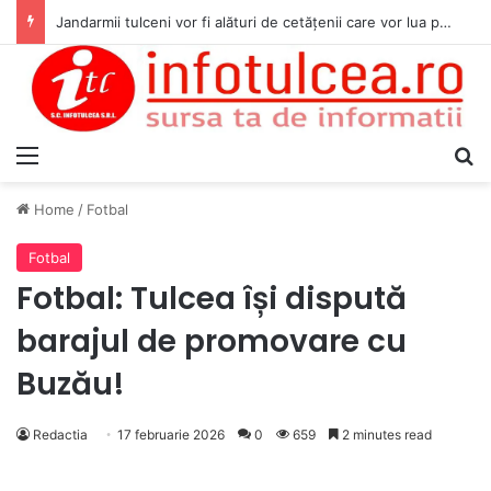
Jandarmii tulceni vor fi alături de cetățenii care vor lua parte la Festivalul Folk Țestos
Menu
S
Home
/
Fotbal
Fotbal
Fotbal: Tulcea își dispută
barajul de promovare cu
Buzău!
Redactia
17 februarie 2026
0
659
2 minutes read