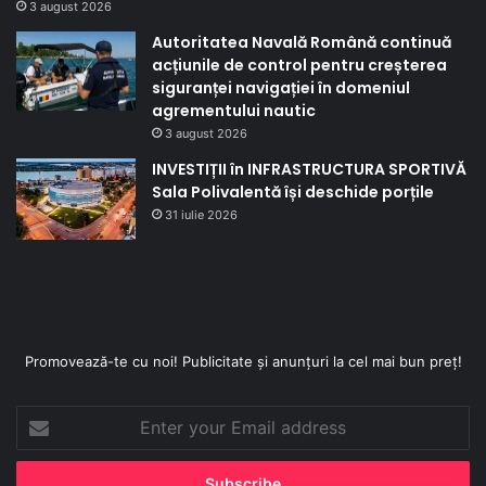
3 august 2026
Autoritatea Navală Română continuă
acțiunile de control pentru creșterea
siguranței navigației în domeniul
agrementului nautic
3 august 2026
INVESTIȚII în INFRASTRUCTURA SPORTIVĂ
Sala Polivalentă își deschide porțile
31 iulie 2026
Promovează-te cu noi! Publicitate și anunțuri la cel mai bun preț!
Enter
your
Email
address