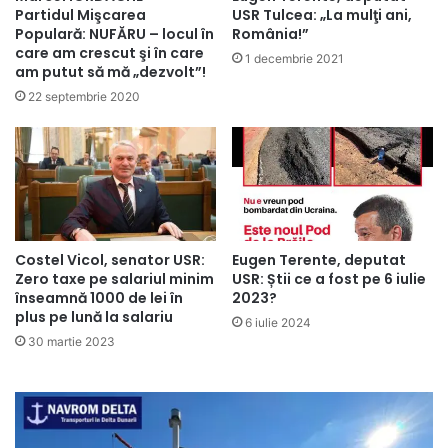
Partidul Mişcarea
USR Tulcea: „La mulţi ani,
Populară: NUFĂRU – locul în
România!”
care am crescut şi în care
1 decembrie 2021
am putut să mă „dezvolt”!
22 septembrie 2020
Costel Vicol, senator USR:
Eugen Terente, deputat
Zero taxe pe salariul minim
USR: Știi ce a fost pe 6 iulie
înseamnă 1000 de lei în
2023?
plus pe lună la salariu
6 iulie 2024
30 martie 2023