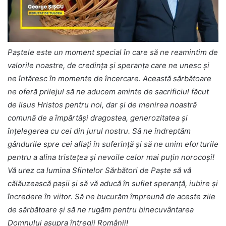
Paștele este un moment special în care să ne reamintim de
valorile noastre, de credința și speranța care ne unesc și
ne întăresc în momente de încercare. Această sărbătoare
ne oferă prilejul să ne aducem aminte de sacrificiul făcut
de Iisus Hristos pentru noi, dar și de menirea noastră
comună de a împărtăși dragostea, generozitatea și
înțelegerea cu cei din jurul nostru. Să ne îndreptăm
gândurile spre cei aflați în suferință și să ne unim eforturile
pentru a alina tristețea și nevoile celor mai puțin norocoși!
Vă urez ca lumina Sfintelor Sărbători de Paște să vă
călăuzească pașii și să vă aducă în suflet speranță, iubire și
încredere în viitor. Să ne bucurăm împreună de aceste zile
de sărbătoare și să ne rugăm pentru binecuvântarea
Domnului asupra întregii Românii!