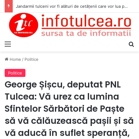
Jandarmii tulceni vor fi alături de cetățenii care vor lua parte la Festivalul Folk Țestos
Menu
S
Home
/
Politice
Politice
George Șișcu, deputat PNL
Tulcea: Vă urez ca lumina
Sfintelor Sărbători de Paște
să vă călăuzească pașii și să
vă aducă în suflet speranță,