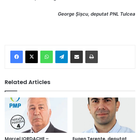
George Șișcu, deputat PNL Tulcea
Facebook
X
WhatsApp
Telegram
Share via Email
Print
Related Articles
Marcel IORDACHE –
Eugen Terente, deputat