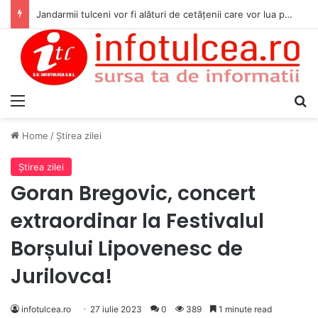
Jandarmii tulceni vor fi alături de cetățenii care vor lua parte la Festivalul Folk Țestos
Menu
S
Home
/
Ştirea zilei
Ştirea zilei
Goran Bregovic, concert
extraordinar la Festivalul
Borșului Lipovenesc de
Jurilovca!
infotulcea.ro
27 iulie 2023
0
389
1 minute read