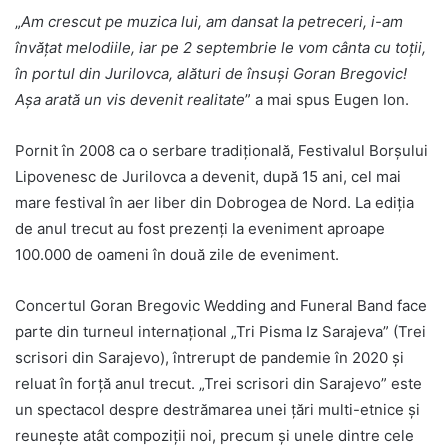
„
Am crescut pe muzica lui, am dansat la petreceri, i-am
învățat melodiile, iar pe 2 septembrie le vom cânta cu toții,
în portul din Jurilovca, alături de însuși Goran Bregovic!
Așa arată un vis devenit realitate
” a mai spus Eugen Ion.
Pornit în 2008 ca o serbare tradițională, Festivalul Borșului
Lipovenesc de Jurilovca a devenit, după 15 ani, cel mai
mare festival în aer liber din Dobrogea de Nord. La ediția
de anul trecut au fost prezenți la eveniment aproape
100.000 de oameni în două zile de eveniment.
Concertul Goran Bregovic Wedding and Funeral Band face
parte din turneul internațional „Tri Pisma Iz Sarajeva” (Trei
scrisori din Sarajevo), întrerupt de pandemie în 2020 și
reluat în forță anul trecut. „Trei scrisori din Sarajevo” este
un spectacol despre destrămarea unei țări multi-etnice și
reunește atât compoziții noi, precum și unele dintre cele