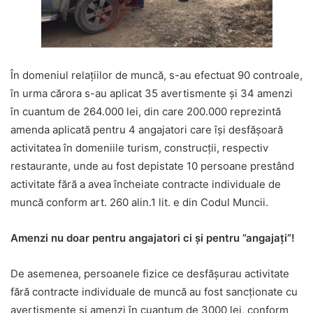
În domeniul relaţiilor de muncă, s-au efectuat 90 controale,
în urma cărora s-au aplicat 35 avertismente şi 34 amenzi
în cuantum de 264.000 lei, din care 200.000 reprezintă
amenda aplicată pentru 4 angajatori care îşi desfăşoară
activitatea în domeniile turism, construcţii, respectiv
restaurante, unde au fost depistate 10 persoane prestând
activitate fără a avea încheiate contracte individuale de
muncă conform art. 260 alin.1 lit. e din Codul Muncii.
Amenzi nu doar pentru angajatori ci și pentru ”angajați”!
De asemenea, persoanele fizice ce desfăşurau activitate
fără contracte individuale de muncă au fost sancţionate cu
avertismente şi amenzi în cuantum de 3000 lei, conform