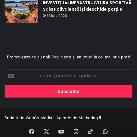
INVESTIȚII în INFRASTRUCTURA SPORTIVĂ
Sala Polivalentă își deschide porțile
31 iulie 2026
Promovează-te cu noi! Publicitate și anunțuri la cel mai bun preț!
Enter
your
Email
address
Sutinut de
WebCo Media - Agentie de Marketing
Facebook
X
YouTube
Instagram
TikTok
WhatsApp