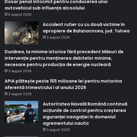
Dosar penal întocmit pentru conducerea unui
autovehicul sub influența alcoolului
6 august 2026
Accident rutier cu cu două victime în
apropiere de Balanacncea, jud. Tulcea
3 august 2026
Dunărea, la minime istorice fără precedent Măsuri de
intervenție pentru menținerea debitelor minime,
necesare pentru producția de energie nucleară
3 august 2026
APIA plătește peste 155 milioane lei pentru motorina
aferentă trimestrului I al anului 2026
3 august 2026
Autoritatea Navală Română continuă
acțiunile de control pentru creșterea
siguranței navigației în domeniul
agrementului nautic
3 august 2026