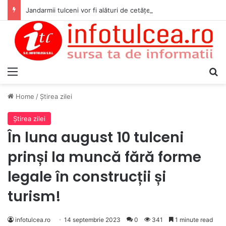
Jandarmii tulceni vor fi alături de cetățenii care vor lua parte la Festivalul Folk Țestos
Menu
S
Home
/
Ştirea zilei
Ştirea zilei
În luna august 10 tulceni
prinși la muncă fără forme
legale în construcții și
turism!
infotulcea.ro
14 septembrie 2023
0
341
1 minute read