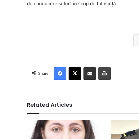
de conducere și furt în scop de folosință.
Facebook
X
Share via Email
Print
Share
Related Articles