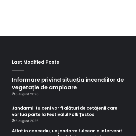
Last Modified Posts
Informare privind situația incendiilor de
vegetație de amploare
6 august 2026
Jandarmii tulceni vor fi alături de cetățenii care
vor lua parte la Festivalul Folk Țestos
6 august 2026
Aflat în concediu, un jandarm tulcean a intervenit