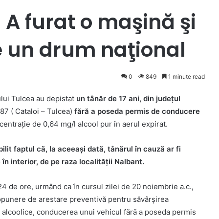
i: A furat o maşină şi
 un drum naţional
0
849
1 minute read
iului Tulcea au depistat
un tânăr de 17 ani, din județul
7 ( Cataloi – Tulcea)
fără a poseda permis de conducere
centrație de 0,64 mg/l alcool pur în aerul expirat.
lit faptul că, la aceeași dată, tânărul în cauză ar fi
în interior, de pe raza localității Nalbant.
 24 de ore, urmând ca în cursul zilei de 20 noiembrie a.c.,
ropunere de arestare preventivă pentru săvârșirea
r alcoolice, conducerea unui vehicul fără a poseda permis