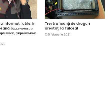
u informații utile, în
Trei traficanţi de droguri
eană! Колл-центр з
arestaţi la Tulcea!
ормацією, українською
5 februarie 2021
2022