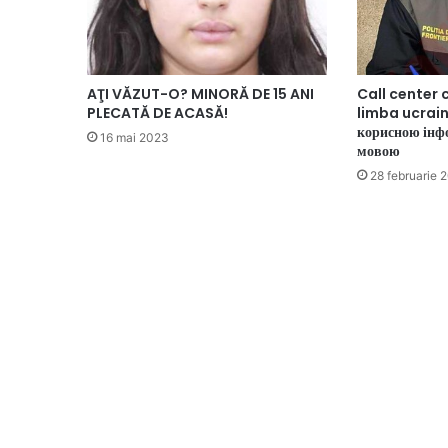
AŢI VĂZUT-O? MINORĂ DE 15 ANI
Call center c
PLECATĂ DE ACASĂ!
limba ucrain
корисною інф
16 mai 2023
мовою
28 februarie 