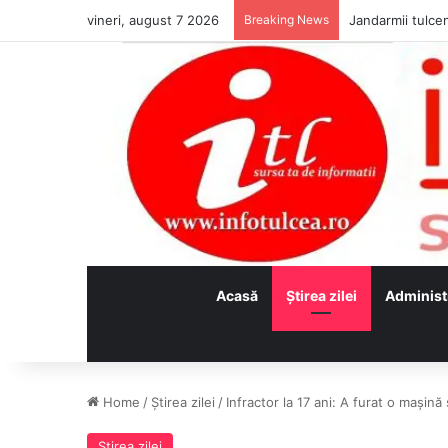
vineri, august 7 2026
Breaking News
Jandarmii tulcen
Acasă
Ştirea zilei
Administ
Home
/
Ştirea zilei
/
Infractor la 17 ani: A furat o maşin
Ştirea zilei