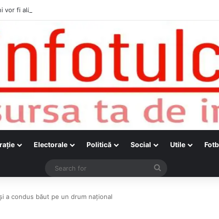
i vor fi alături de cetățenii care vor lua parte la Festivalul Folk Țestos
raţie
Electorale
Politică
Social
Utile
Fotb
Search
for
ă şi a condus băut pe un drum naţional