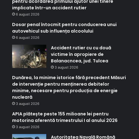
pentru acordarea primului ajutor unei tinere
implicate într-un accident rutier
6 august 2026
Dosar penal întocmit pentru conducerea unui
autovehicul sub influența alcoolului
6 august 2026
Accident rutier cu cu două
victime în apropiere de
Balanacncea, jud. Tulcea
3 august 2026
Dunărea, la minime istorice fără precedent Măsuri
de intervenție pentru menținerea debitelor
minime, necesare pentru producția de energie
nucleară
3 august 2026
APIA plătește peste 155 milioane lei pentru
motorina aferentă trimestrului I al anului 2026
3 august 2026
Autoritatea Navală Română