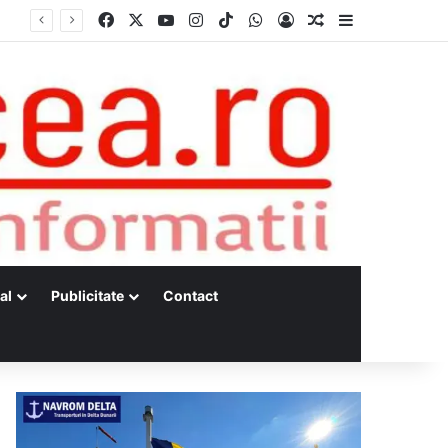
Facebook
X
YouTube
Instagram
TikTok
WhatsApp
Log In
Random Article
Sidebar
al
Publicitate
Contact