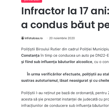
Infractor la 17 an
a condus băut pe
infotulcea.ro
20 noiembrie 2020
Polițiștii Biroului Rutier din cadrul Poliției Municip
Constanța
în timp ce conducea un auto pe DN22-E8
și fiind sub influența băuturilor alcoolice
, cu o con
În urma verificărilor efectuate, polițiștii au stabi
sustras autoturismul, lăsat neasigurat și cu cheile 
Polițiștii l-au reținut pe bază de ordonanță, pentru
acesta să șie prezentat instanței de judecată cu p
infracțiunilor de conducere sub influența băuturilo