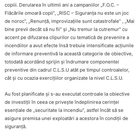
copiii. Derularea în ultimii ani a campaniilor „F.O.C. –
Flăcările omoară copii”, „RISC – Siguranţa nu este un joc
de noroc”, „Renunţă, improvizaţiile sunt catastrofale” , „Mai
bine previi decât să nu fii” şi „Nu tremur la cutremur” cu
accent pe difuzarea clipurilor cu tematică de prevenire a
incendiilor a avut efecte însă trebuie intensificate acţiunile
de informare preventivă la această categorie de obiective,
totodată acordând sprijin şi îndrumare componentei
preventive din cadrul C.L.S.U atât pe timpul controalelor,
cât şi cu ocazia exerciţiilor organizate la nivel C.L.S.U.
Au fost planificate şi s-au executat controale la obiective
de investiţii în ceea ce priveşte îndeplinirea cerinţei
esențiale de „securitate la incendiu”, astfel încât să se
asigure premisa unei exploatări a acestora în condiţii de
siguranţă.