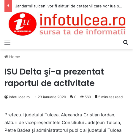
Jandarmii tulceni vor fi alături de cetățenii care vor lua parte la Festivalul Folk Țestos
Menu
S
Home
ISU Delta şi-a prezentat
raportul de activitate
infotulcea.ro
23 ianuarie 2020
0
560
5 minutes read
Prefectul judeţului Tulcea, Alexandru Cristian Iordan,
alături de vicepreședintele Consiliului Județean Tulcea,
Petre Badea și administratorul public al județului Tulcea,