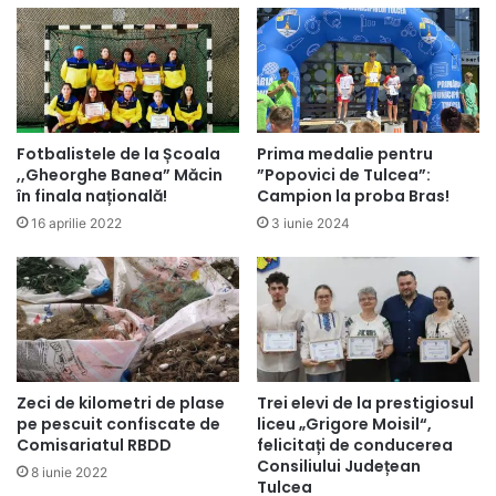
Fotbalistele de la Școala
Prima medalie pentru
,,Gheorghe Banea” Măcin
”Popovici de Tulcea”:
în finala națională!
Campion la proba Bras!
16 aprilie 2022
3 iunie 2024
Trei elevi de la prestigiosul
Zeci de kilometri de plase
liceu „Grigore Moisil“,
pe pescuit confiscate de
felicitați de conducerea
Comisariatul RBDD
Consiliului Județean
8 iunie 2022
Tulcea