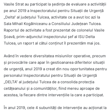
Vasile Strat au participat la ședința de evaluare a activității
pe anul 2019 a Inspectoratului pentru Situații de Urgență
„Delta“ al județului Tulcea, activitate ce a avut loc azi la
Sala Mihail Kogălniceanu a Consiliului Judeţean Tulcea.
Raportul de activitate a fost prezentat de colonelul Vasile
Şoavă, prim-adjunctul inspectorului şef al ISU Delta
Tulcea, un raport al cătui conţinut îl prezentăm mai jos.
Având în vedere diversitatea misiunilor operative, precum
și provocările care apar în gestioanarea diferitelor situații
de urgență, anul 2019 a creat din nou oportunitatea pentru
personalul Inspectoratului pentru Situații de Urgență
„DELTA” al județului Tulcea de a consolida protecția
cetățeanului și a comunităților, fiind mereu aproape de
acestea, la fiecare dintre intervențiile la care a participat.
În anul 2019, cele 4 subunități de intervenţie au acţionat la