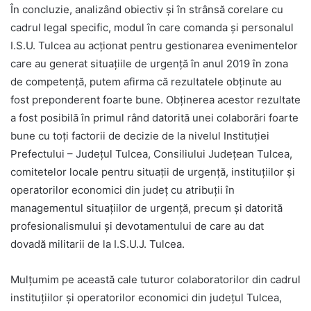
În concluzie, analizând obiectiv şi în strânsă corelare cu
cadrul legal specific, modul în care comanda şi personalul
I.S.U. Tulcea au acţionat pentru gestionarea evenimentelor
care au generat situaţiile de urgenţă în anul 2019 în zona
de competenţă, putem afirma că rezultatele obţinute au
fost preponderent foarte bune. Obţinerea acestor rezultate
a fost posibilă în primul rând datorită unei colaborări foarte
bune cu toţi factorii de decizie de la nivelul Instituţiei
Prefectului – Judeţul Tulcea, Consiliului Judeţean Tulcea,
comitetelor locale pentru situaţii de urgenţă, instituţiilor şi
operatorilor economici din judeţ cu atribuţii în
managementul situaţiilor de urgenţă, precum şi datorită
profesionalismului şi devotamentului de care au dat
dovadă militarii de la I.S.U.J. Tulcea.
Mulţumim pe această cale tuturor colaboratorilor din cadrul
instituţiilor şi operatorilor economici din judeţul Tulcea,