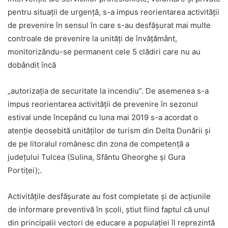
pentru situaţii de urgenţă, s-a impus reorientarea activităţii
de prevenire în sensul în care s-au desfăşurat mai multe
controale de prevenire la unităţi de învăţământ,
monitorizându-se permanent cele 5 clădiri care nu au
dobândit încă
„autorizaţia de securitate la incendiu”. De asemenea s-a
impus reorientarea activităţii de prevenire în sezonul
estival unde începând cu luna mai 2019 s-a acordat o
atenţie deosebită unităţilor de turism din Delta Dunării şi
de pe litoralul românesc din zona de competenţă a
judeţului Tulcea (Sulina, Sfântu Gheorghe şi Gura
Portiţei);.
Activităţile desfăşurate au fost completate şi de acţiunile
de informare preventivă în şcoli, ştiut fiind faptul că unul
din principalii vectori de educare a populaţiei îl reprezintă