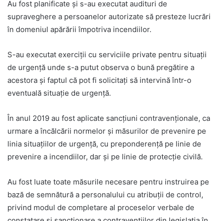
Au fost planificate şi s-au executat audituri de
supraveghere a persoanelor autorizate să presteze lucrări
în domeniul apărării împotriva incendiilor.
S-au executat exerciţii cu serviciile private pentru situaţii
de urgenţă unde s-a putut observa o bună pregătire a
acestora şi faptul că pot fi solicitaţi să intervină într-o
eventuală situaţie de urgenţă.
În anul 2019 au fost aplicate sancţiuni contravenţionale, ca
urmare a încălcării normelor şi măsurilor de prevenire pe
linia situaţiilor de urgenţă, cu preponderenţă pe linie de
prevenire a incendiilor, dar şi pe linie de protecţie civilă.
Au fost luate toate măsurile necesare pentru instruirea pe
bază de semnătură a personalului cu atribuţii de control,
privind modul de completare al proceselor verbale de
constatare şi sancţionare a contravenţiilor din legislaţia în