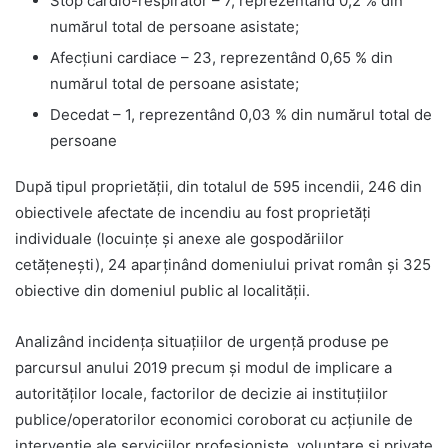
Stop cardio-respirator – 7, reprezentând 0,2 % din
numărul total de persoane asistate;
Afecţiuni cardiace – 23, reprezentând 0,65 % din
numărul total de persoane asistate;
Decedat – 1, reprezentând 0,03 % din numărul total de
persoane
După tipul proprietăţii, din totalul de 595 incendii, 246 din
obiectivele afectate de incendiu au fost proprietăţi
individuale (locuinţe şi anexe ale gospodăriilor
cetăţeneşti), 24 aparţinând domeniului privat român şi 325
obiective din domeniul public al localităţii.
Analizând incidenţa situaţiilor de urgenţă produse pe
parcursul anului 2019 precum şi modul de implicare a
autorităţilor locale, factorilor de decizie ai instituţiilor
publice/operatorilor economici coroborat cu acţiunile de
intervenţie ale serviciilor profesioniste, voluntare şi private