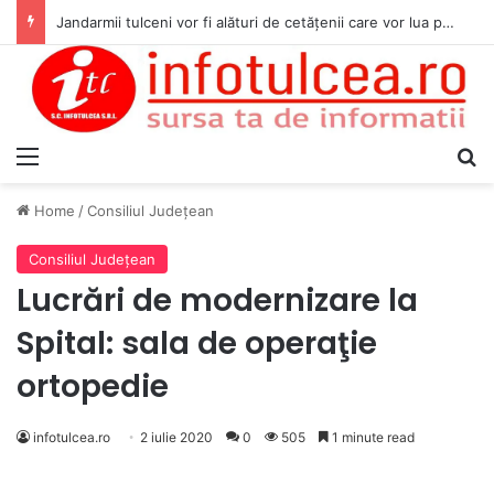
Jandarmii tulceni vor fi alături de cetățenii care vor lua parte la Festivalul Folk Țestos
Menu
S
Home
/
Consiliul Judeţean
Consiliul Judeţean
Lucrări de modernizare la
Spital: sala de operaţie
ortopedie
infotulcea.ro
2 iulie 2020
0
505
1 minute read