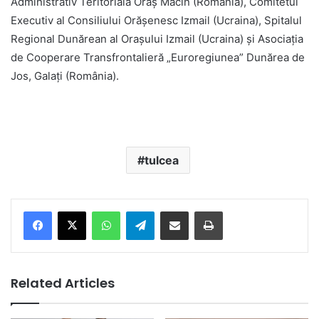
Administrativ Teritorială Oraş Măcin (România), Comitetul
Executiv al Consiliului Orăşenesc Izmail (Ucraina), Spitalul
Regional Dunărean al Oraşului Izmail (Ucraina) şi Asociaţia
de Cooperare Transfrontalieră „Euroregiunea” Dunărea de
Jos, Galaţi (România).
tulcea
Facebook
X
WhatsApp
Telegram
Share via Email
Print
Related Articles