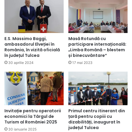
E.S. Massimo Baggi,
Masă Rotundă cu
ambasadorul Elveției în
participare internațională:
România, în vizită oficială
„Limba Română – blestem
în județul Tulcea
și binecuvântare“
30 aprilie 2024
17 mai 2023
Invitație pentru operatorii
Primul centru itinerant din
economici la Târgul de
țară pentru copiii cu
Turism al României 2025
dizabilități, inaugurat în
județul Tulcea
30 ianuarie 2025