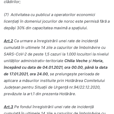
clădirilor;
(7) Activitatea cu publicul a operatorilor economici
licențiați în domeniul jocurilor de noroc este permisă fără a
depăși 30% din capacitatea maximă a spațiului.
Art.2
Ca urmare a înregistrării unei rate de incidență
cumulată în ultimele 14 zile a cazurilor de îmbolnăvire cu
SARS-CoV-2 de peste 1,5 cazuri la 1.000 locuitori la nivelul
unităților administrativ-teritoriale
Chilia Veche
și
Horia,
începând cu data de 04.01.2021, ora 00.00, până la data
de 17.01.2021, ora 24.00,
se prelungește perioada de
aplicare a măsurilor instituite prin Hotărârea Comitetului
Județean pentru Situații de Urgență nr.94/22.12.2020,
prevăzute la art.1 din prezenta Hotărâre.
Art.3
Pe fondul înregistrării unei rate de incidență
cumulată în ultimele 14 zile a cazurilor de îmbolnăvire cu