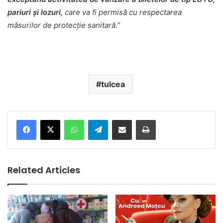
pariuri și lozuri,
care va fi permisă cu respectarea
măsurilor de protecție sanitară.”
tulcea
Facebook
X
WhatsApp
Telegram
Share via Email
Print
Related Articles