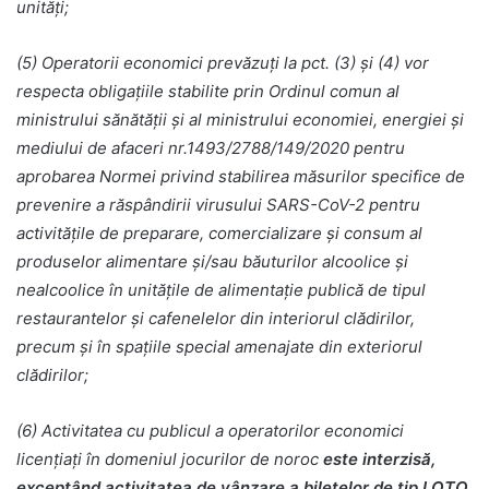
unități;
(5) Operatorii economici prevăzuţi la pct. (3) şi (4) vor
respecta obligaţiile stabilite prin Ordinul comun al
ministrului sănătăţii şi al ministrului economiei, energiei şi
mediului de afaceri nr.1493/2788/149/2020 pentru
aprobarea Normei privind stabilirea măsurilor specifice de
prevenire a răspândirii virusului SARS-CoV-2 pentru
activităţile de preparare, comercializare şi consum al
produselor alimentare şi/sau băuturilor alcoolice şi
nealcoolice în unităţile de alimentaţie publică de tipul
restaurantelor şi cafenelelor din interiorul clădirilor,
precum şi în spaţiile special amenajate din exteriorul
clădirilor;
(6) Activitatea cu publicul a operatorilor economici
licențiați în domeniul jocurilor de noroc
este interzisă,
exceptând activitatea de vânzare a biletelor de tip LOTO,