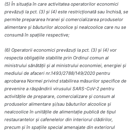
(5) În situaţia în care activitatea operatorilor economici
prevăzuţi la pct. (3) şi (4) este restricționată sau închisă, se
permite prepararea hranei şi comercializarea produselor
alimentare şi băuturilor alcoolice şi nealcoolice care nu se
consumă în spaţiile respective;
(6) Operatorii economici prevăzuţi la pct. (3) şi (4) vor
respecta obligaţiile stabilite prin Ordinul comun al
ministrului sănătăţii şi al ministrului economiei, energiei şi
mediului de afaceri nr.1493/2788/149/2020 pentru
aprobarea Normei privind stabilirea măsurilor specifice de
prevenire a răspândirii virusului SARS-CoV-2 pentru
activităţile de preparare, comercializare şi consum al
produselor alimentare şi/sau băuturilor alcoolice şi
nealcoolice în unităţile de alimentaţie publică de tipul
restaurantelor şi cafenelelor din interiorul clădirilor,
precum şi în spaţiile special amenajate din exteriorul