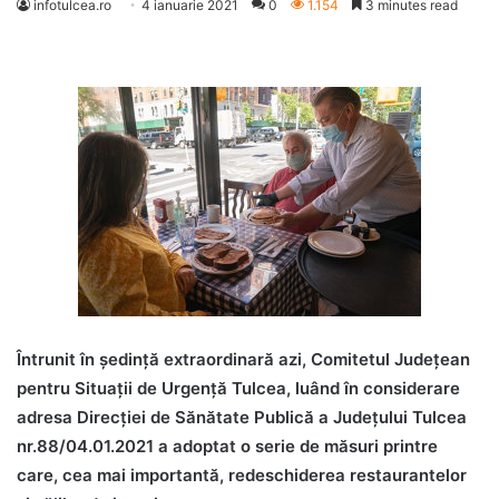
infotulcea.ro
4 ianuarie 2021
0
1.154
3 minutes read
Întrunit în şedinţă extraordinară azi, Comitetul Judeţean
pentru Situaţii de Urgenţă Tulcea, luând în considerare
adresa Direcției de Sănătate Publică a Județului Tulcea
nr.88/04.01.2021 a adoptat o serie de măsuri printre
care, cea mai importantă, redeschiderea restaurantelor