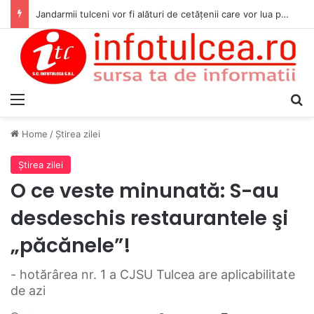
Jandarmii tulceni vor fi alături de cetățenii care vor lua parte la Festivalul Folk Țestos
Menu
S
Home
/
Ştirea zilei
Ştirea zilei
O ce veste minunată: S-au
desdeschis restaurantele şi
„păcănele”!
- hotărârea nr. 1 a CJSU Tulcea are aplicabilitate
de azi