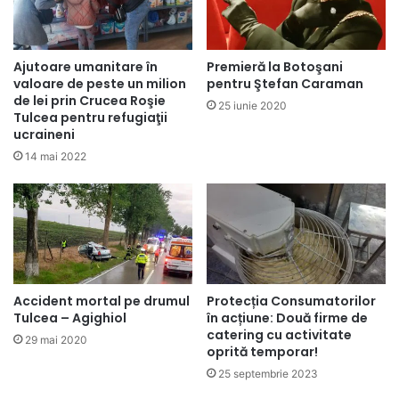
Ajutoare umanitare în
Premieră la Botoşani
valoare de peste un milion
pentru Ştefan Caraman
de lei prin Crucea Roşie
25 iunie 2020
Tulcea pentru refugiaţii
ucraineni
14 mai 2022
Accident mortal pe drumul
Protecția Consumatorilor
Tulcea – Agighiol
în acțiune: Două firme de
catering cu activitate
29 mai 2020
oprită temporar!
25 septembrie 2023