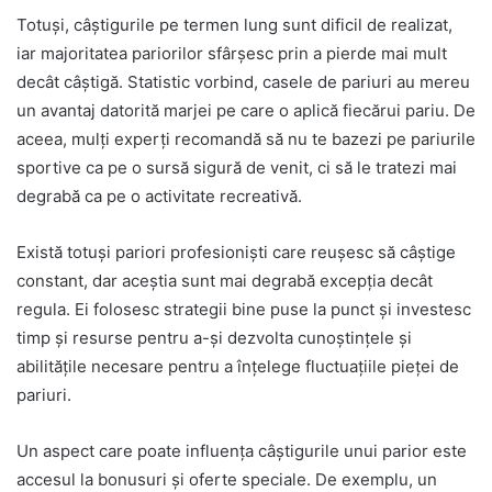
Totuși, câștigurile pe termen lung sunt dificil de realizat,
iar majoritatea pariorilor sfârșesc prin a pierde mai mult
decât câștigă. Statistic vorbind, casele de pariuri au mereu
un avantaj datorită marjei pe care o aplică fiecărui pariu. De
aceea, mulți experți recomandă să nu te bazezi pe pariurile
sportive ca pe o sursă sigură de venit, ci să le tratezi mai
degrabă ca pe o activitate recreativă.
Există totuși pariori profesioniști care reușesc să câștige
constant, dar aceștia sunt mai degrabă excepția decât
regula. Ei folosesc strategii bine puse la punct și investesc
timp și resurse pentru a-și dezvolta cunoștințele și
abilitățile necesare pentru a înțelege fluctuațiile pieței de
pariuri.
Un aspect care poate influența câștigurile unui parior este
accesul la bonusuri și oferte speciale. De exemplu, un