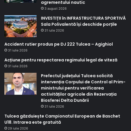
agrementului nautic
3 august 2026
INVESTIȚII în INFRASTRUCTURA SPORTIVĂ
Sala Polivalentă își deschide porțile
31 iulie 2026
Accident rutier produs pe DJ 222 Tulcea – Agighiol
31 iulie 2026
Acțiune pentru respectarea regimului legal de viteză
31 iulie 2026
Prefectul județului Tulcea solicită
intervenția Corpului de Control al Prim-
ministrului pentru verificarea
activităților agricole din Rezervația
Biosferei Delta Dunării
31 iulie 2026
Tulcea găzduiește Campionatul European de Baschet
U18. Intrarea este gratuită
29 iulie 2026