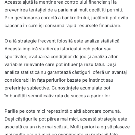
Aceasta ajută la menținerea controlului financiar și la
prevenirea tentației de a paria mai mult decât îți permiți.
Prin gestionarea corectă a bankroll-ului, jucătorii pot evita
capcana în care își consumă rapid resursele financiare.
O altă strategie frecvent folosită este analiza statistică.
Aceasta implică studierea istoricului echipelor sau
sportivilor, evaluarea condițiilor de joc și analiza altor
variabile relevante care pot influența rezultatul. Deși
analiza statistică nu garantează câștiguri, oferă un avantaj
considerabil în fața pariurilor bazate pe instinct sau
preferințe subiective. Cunoștințele acumulate pot
îmbunătăți semnificativ rata de succes a pariorilor.
Pariile pe cote mici reprezintă o altă abordare comună.
Deși câștigurile pot părea mai mici, această strategie este
asociată cu un risc mai scăzut. Mulți pariori aleg să plaseze
mai multe pariuri mici pe evenimente cu probabilitate