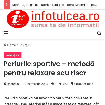
Dunărea, la minime istorice fără precedent Măsuri de intervenție pentru menținerea debitelor minime, necesare pentru producția de energie nucleară
Menu
S
Home
/
Anunţuri
Anunţuri
Pariurile sportive – metodă
pentru relaxare sau risc?
Redactia
7 octombrie 2024
0
664
4 minutes read
Pariurile sportive au devenit o activitate populară în
întreaga lume, oferind atât o modalitate de relaxare, cât