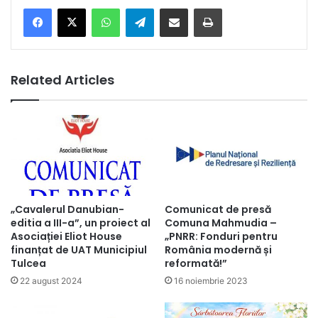
Facebook
X
WhatsApp
Telegram
Share via Email
Print
Related Articles
„Cavalerul Danubian-
Comunicat de presă
editia a III-a”, un proiect al
Comuna Mahmudia –
Asociației Eliot House
„PNRR: Fonduri pentru
finanțat de UAT Municipiul
România modernă și
Tulcea
reformată!”
22 august 2024
16 noiembrie 2023