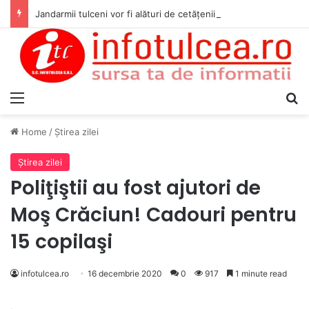
Jandarmii tulceni vor fi alături de cetățenii care vor lua parte la Festivalul Folk Țestos
Menu
S
Home
/
Ştirea zilei
Ştirea zilei
Poliţiştii au fost ajutori de
Moş Crăciun! Cadouri pentru
15 copilaşi
infotulcea.ro
16 decembrie 2020
0
917
1 minute read