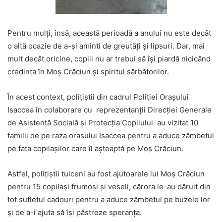
Pentru mulți, însă, această perioadă a anului nu este decât
o altă ocazie de a-și aminti de greutăți și lipsuri. Dar, mai
mult decât oricine, copiii nu ar trebui să își piardă nicicând
credința în Moș Crăciun și spiritul sărbătorilor.
În acest context, polițiștii din cadrul Poliției Orașului
Isaccea în colaborare cu reprezentanții Direcției Generale
de Asistență Socială și Protecția Copilului au vizitat 10
familii de pe raza orașului Isaccea pentru a aduce zâmbetul
pe fața copilașilor care îl așteaptă pe Moș Crăciun.
Astfel, polițiștii tulceni au fost ajutoarele lui Moș Crăciun
pentru 15 copilași frumoși și veseli, cărora le-au dăruit din
tot sufletul cadouri pentru a aduce zâmbetul pe buzele lor
și de a-i ajuta să își păstreze speranța.