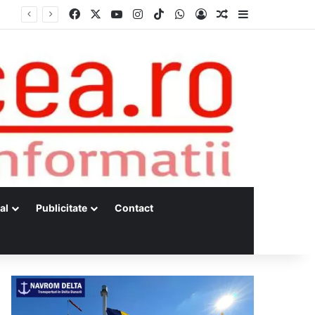
Facebook
X
YouTube
Instagram
TikTok
WhatsApp
Log In
Random Article
Sidebar
al
Publicitate
Contact