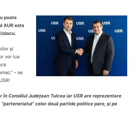
nu poate
ul AUR este
Ciolacu.
ilor și
or vor lua
ura
omac.” – se
 USR!
r în Consiliul Județean Tulcea iar USR are reprezentare
, ”parteneriatul” celor două partide politice pare, și pe