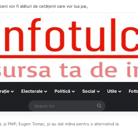
ceni vor fi alături de cetățenii care vor lua parte la Festivalul Folk Țestos
raţie
Electorale
Politică
Social
Utile
Fotb
Search
for
lă, și PMP, Eugen Tomac, și-au dat mâna pentru o alternativă la