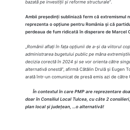
bazată pe investiții și reforme structurale
”.
Ambii președinți subliniază ferm că extremismul 
reprezenta o opțiune pentru România și că partid
perdeaua de fum ridicată în disperare de Marcel 
„
Românii aflați în fața opțiunii de a-și da viitorul copi
administrarea bugetului public pe mâna extremiștil
decizia corectă în 2024 și se vor orienta către sing
alternativă onestă
”, afirmă Cătălin Drulă și Eugen T
arată într-un comunicat de presă emis azi de către
În contextul în care PMP are reprezentare doa
doar în Consiliul Local Tulcea, cu câte 2 consilieri
plan local și județean, …o alternativă!