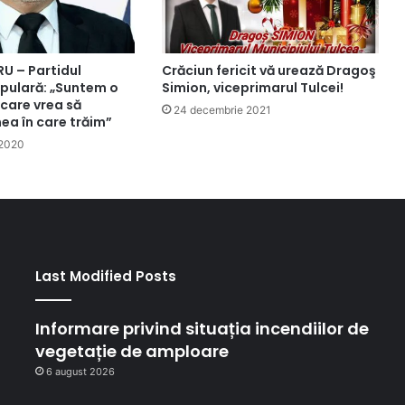
RU – Partidul
Crăciun fericit vă urează Dragoş
pulară: „Suntem o
Simion, viceprimarul Tulcei!
care vrea să
24 decembrie 2021
ea în care trăim”
 2020
Last Modified Posts
Informare privind situația incendiilor de
vegetație de amploare
6 august 2026