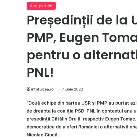
Alte partide
Președinții de la 
PMP, Eugen Toma
pentru o alternat
PNL!
infotulcea.ro
7 iunie 2023
”Două echipe din partea USR și PMP au purtat azi d
de dreapta la coaliția PSD-PNL în contextul anul
președinții Cătălin Drulă, respectiv Eugen Tomac, 
democratice de a oferi României o alternativă ones
Nicolae Ciucă.