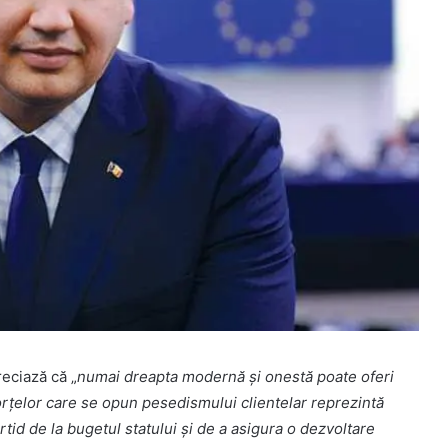
eciază că „
numai dreapta modernă și onestă poate oferi
orțelor care se opun pesedismului clientelar reprezintă
tid de la bugetul statului și de a asigura o dezvoltare