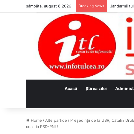
sâmbătă, august 8 2026
Breaking News
Jandarmii tul
Acasă
Ştirea zilei
Administ
Home
/
Alte partide
/
Președinții de la USR, Cătălin Dru
coaliția PSD-PNL!