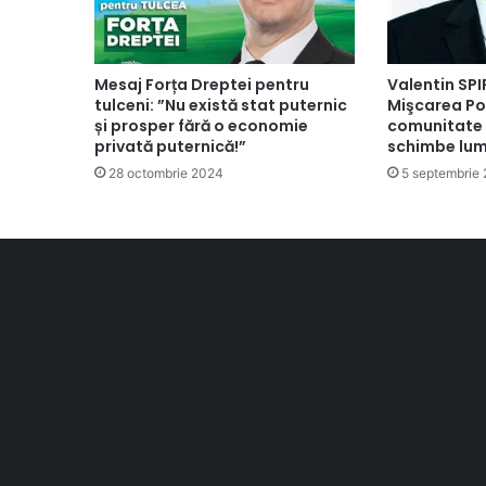
Mesaj Forța Dreptei pentru
Valentin SPI
tulceni: ”Nu există stat puternic
Mişcarea Po
și prosper fără o economie
comunitate 
privată puternică!”
schimbe lum
28 octombrie 2024
5 septembrie