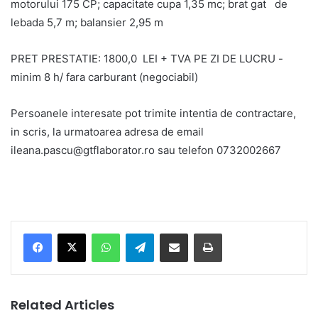
motorului 175 CP; capacitate cupa 1,35 mc; brat gat de
lebada 5,7 m; balansier 2,95 m
PRET PRESTATIE: 1800,0 LEI + TVA PE ZI DE LUCRU -
minim 8 h/ fara carburant (negociabil)
Persoanele interesate pot trimite intentia de contractare,
in scris, la urmatoarea adresa de email
ileana.pascu@gtflaborator.ro sau telefon 0732002667
Facebook
X
WhatsApp
Telegram
Share via Email
Print
Related Articles