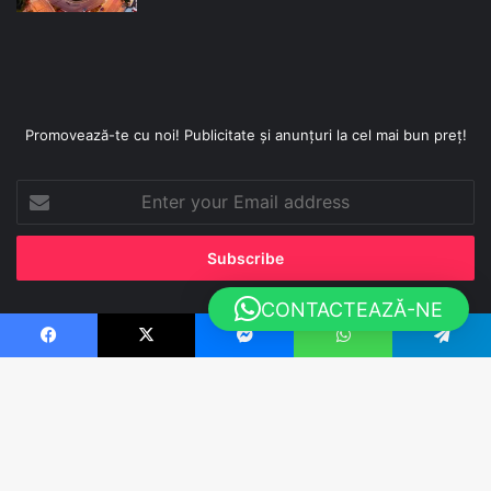
Promovează-te cu noi! Publicitate și anunțuri la cel mai bun preț!
Enter
your
Email
address
CONTACTEAZĂ-NE
Sutinut de
WebCo Media - Agentie de Marketing
Facebook
X
Messenger
WhatsApp
Telegram
Facebook
X
YouTube
Instagram
TikTok
WhatsApp
B
t