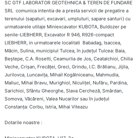
SC GTF LABORATOR GEOTEHNICA & TEREN DE FUNDARE
SRL comunica intentia de a presta servicii de pregatire a
terenului (sapaturi, excavari, umpluturi, sapare santuri) cu
urmatoarele utilaje Miniexcavator KUBOTA, Buldozer pe
senile-LIEBHERR, Excavator R 946, R926-compact
LIEBHERR, in urmatoarele localitati Babadag, Isaccea,
Măcin, Sulina, municipiul Tulcea, în județul Tulcea: Baia,
Beștepe, C.A. Rosetti, Ceamurlia de Jos, Ceatalchioi, Chilia
Veche, Crișan, Frecăței, Greci, Grindu, I.C. Brătianu, Jijila,
Jurilovca, Luncavița, Mihail Kogălniceanu, Mahmudia,
Maliuc, Mihai Bravu, Murighiol, Niculițel, Nufăru, Pardina,
Sarichioi, Sfântu Gheorghe, Slava Cercheză, Smârdan,
Somova, Văcăreni, Valea Nucarilor sau în județul
Constanța: Corbu, Istria, Mihai Viteazu
Dotarile noastre :