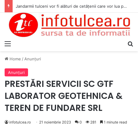
Jandarmii tulceni vor fi alături de cetățenii care vor lua parte la Festivalul Folk Țestos
Menu
S
Home
/
Anunţuri
Anunţuri
PRESTĂRI SERVICII SC GTF
LABORATOR GEOTEHNICA &
TEREN DE FUNDARE SRL
infotulcea.ro
21 noiembrie 2023
0
281
1 minute read