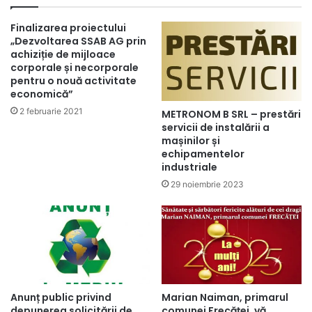
Finalizarea proiectului
„Dezvoltarea SSAB AG prin
achiziție de mijloace
corporale și necorporale
pentru o nouă activitate
economică”
2 februarie 2021
METRONOM B SRL – prestări
servicii de instalării a
mașinilor și
echipamentelor
industriale
29 noiembrie 2023
Anunț public privind
Marian Naiman, primarul
depunerea solicitării de
comunei Frecăței, vă