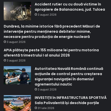
Accident rutier cu cu două victime în
apropiere de Balanacncea, jud. Tulcea
3 august 2026
Dunărea, la minime istorice fără precedent Măsuri de
intervenție pentru menținerea debitelor minime,
necesare pentru producția de energie nucleară
3 august 2026
APIA plătește peste 155 milioane lei pentru motorina
aferentă trimestrului I al anului 2026
3 august 2026
Autoritatea Navală Română continuă
acțiunile de control pentru creșterea
siguranței navigației în domeniul
agrementului nautic
3 august 2026
INVESTIȚII în INFRASTRUCTURA SPORTIVĂ
Sala Polivalentă își deschide porțile
31 iulie 2026