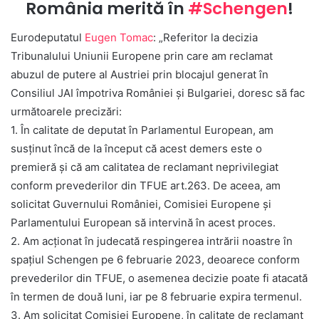
România merită în
#Schengen
!
Eurodeputatul
Eugen Tomac
: „Referitor la decizia
Tribunalului Uniunii Europene prin care am reclamat
abuzul de putere al Austriei prin blocajul generat în
Consiliul JAI împotriva României și Bulgariei, doresc să fac
următoarele precizări:
1. În calitate de deputat în Parlamentul European, am
susținut încă de la început că acest demers este o
premieră și că am calitatea de reclamant neprivilegiat
conform prevederilor din TFUE art.263. De aceea, am
solicitat Guvernului României, Comisiei Europene și
Parlamentului European să intervină în acest proces.
2. Am acționat în judecată respingerea intrării noastre în
spațiul Schengen pe 6 februarie 2023, deoarece conform
prevederilor din TFUE, o asemenea decizie poate fi atacată
în termen de două luni, iar pe 8 februarie expira termenul.
3. Am solicitat Comisiei Europene, în calitate de reclamant