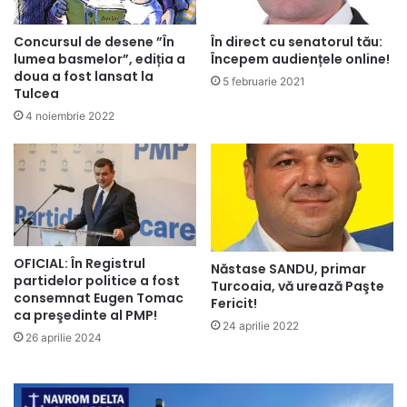
Concursul de desene ”În
În direct cu senatorul tău:
lumea basmelor”, ediția a
Începem audiențele online!
doua a fost lansat la
5 februarie 2021
Tulcea
4 noiembrie 2022
OFICIAL: În Registrul
Năstase SANDU, primar
partidelor politice a fost
Turcoaia, vă urează Paşte
consemnat Eugen Tomac
Fericit!
ca preşedinte al PMP!
24 aprilie 2022
26 aprilie 2024