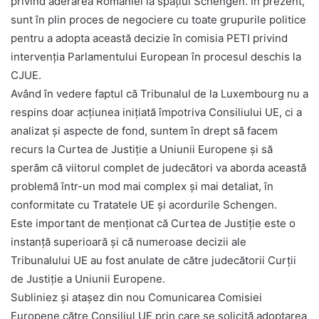
privind aderarea României la spațiul Schengen. În prezent,
sunt în plin proces de negociere cu toate grupurile politice
pentru a adopta această decizie în comisia PETI privind
intervenția Parlamentului European în procesul deschis la
CJUE.
Având în vedere faptul că Tribunalul de la Luxembourg nu a
respins doar acțiunea inițiată împotriva Consiliului UE, ci a
analizat și aspecte de fond, suntem în drept să facem
recurs la Curtea de Justiție a Uniunii Europene și să
sperăm că viitorul complet de judecători va aborda această
problemă într-un mod mai complex și mai detaliat, în
conformitate cu Tratatele UE și acordurile Schengen.
Este important de menționat că Curtea de Justiție este o
instanță superioară și că numeroase decizii ale
Tribunalului UE au fost anulate de către judecătorii Curții
de Justiție a Uniunii Europene.
Subliniez și atașez din nou Comunicarea Comisiei
Europene către Consiliul UE prin care se solicită adoptarea