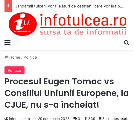
Jandarmii tulceni vor fi alături de cetățenii care vor lua parte la Festivalul Folk Țestos
Menu
S
Home
/
Politice
Politice
Procesul Eugen Tomac vs
Consiliul Uniunii Europene, la
CJUE, nu s-a încheiat!
infotulcea.ro
29 octombrie 2023
0
339
3 minutes read