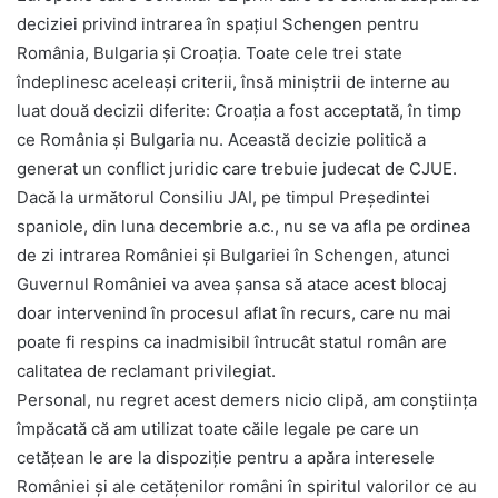
deciziei privind intrarea în spațiul Schengen pentru
România, Bulgaria și Croația. Toate cele trei state
îndeplinesc aceleași criterii, însă miniștrii de interne au
luat două decizii diferite: Croația a fost acceptată, în timp
ce România și Bulgaria nu. Această decizie politică a
generat un conflict juridic care trebuie judecat de CJUE.
Dacă la următorul Consiliu JAI, pe timpul Președintei
spaniole, din luna decembrie a.c., nu se va afla pe ordinea
de zi intrarea României și Bulgariei în Schengen, atunci
Guvernul României va avea șansa să atace acest blocaj
doar intervenind în procesul aflat în recurs, care nu mai
poate fi respins ca inadmisibil întrucât statul român are
calitatea de reclamant privilegiat.
Personal, nu regret acest demers nicio clipă, am conștiința
împăcată că am utilizat toate căile legale pe care un
cetățean le are la dispoziție pentru a apăra interesele
României și ale cetățenilor români în spiritul valorilor ce au