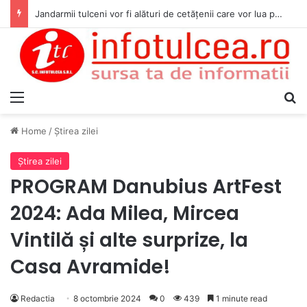
Jandarmii tulceni vor fi alături de cetățenii care vor lua parte la Festivalul Folk Țestos
Menu
S
Home
/
Ştirea zilei
Ştirea zilei
PROGRAM Danubius ArtFest
2024: Ada Milea, Mircea
Vintilă și alte surprize, la
Casa Avramide!
Redactia
8 octombrie 2024
0
439
1 minute read