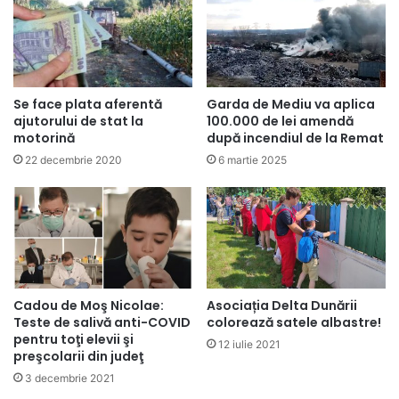
Se face plata aferentă
Garda de Mediu va aplica
ajutorului de stat la
100.000 de lei amendă
motorină
după incendiul de la Remat
22 decembrie 2020
6 martie 2025
Cadou de Moş Nicolae:
Asociația Delta Dunării
Teste de salivă anti-COVID
colorează satele albastre!
pentru toţi elevii şi
12 iulie 2021
preşcolarii din judeţ
3 decembrie 2021