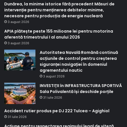
Dunărea, la minime istorice fără precedent Măsuri de
intervenție pentru menținerea debitelor minime,
necesare pentru producția de energie nucleară
3 august 2026
APIA plătește peste 155 milioane lei pentru motorina
aferentă trimestrului I al anului 2026
3 august 2026
Autoritatea Navală Română continuă
acțiunile de control pentru creșterea
siguranței navigației în domeniul
agrementului nautic
3 august 2026
INVESTIȚII în INFRASTRUCTURA SPORTIVĂ
Sala Polivalentă își deschide porțile
31 iulie 2026
Accident rutier produs pe DJ 222 Tulcea – Agighiol
31 iulie 2026
Acțiune pentru respectarea regimului legal de viteză