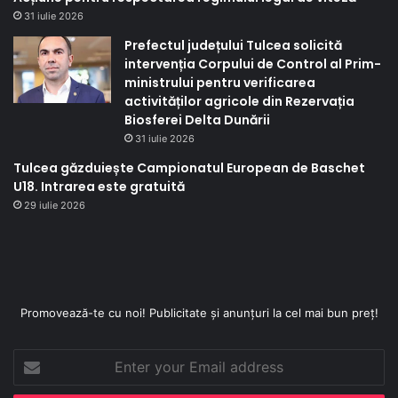
31 iulie 2026
Prefectul județului Tulcea solicită
intervenția Corpului de Control al Prim-
ministrului pentru verificarea
activităților agricole din Rezervația
Biosferei Delta Dunării
31 iulie 2026
Tulcea găzduiește Campionatul European de Baschet
U18. Intrarea este gratuită
29 iulie 2026
Promovează-te cu noi! Publicitate și anunțuri la cel mai bun preț!
Enter
your
Email