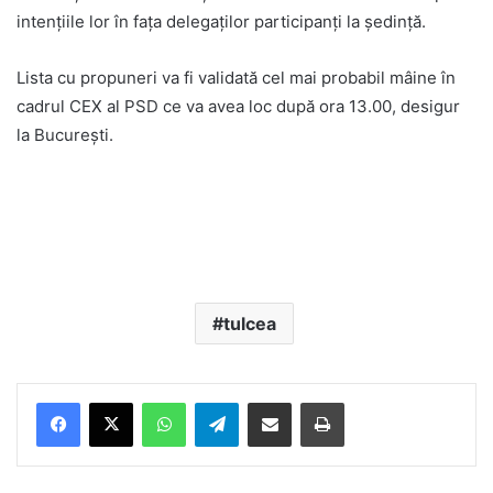
intenţiile lor în faţa delegaţilor participanţi la şedinţă.
Lista cu propuneri va fi validată cel mai probabil mâine în
cadrul CEX al PSD ce va avea loc după ora 13.00, desigur
la Bucureşti.
tulcea
Facebook
X
WhatsApp
Telegram
Share via Email
Print