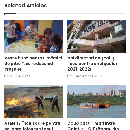
Related Articles
Veste bună pentru „mămici
Noi directori de şcoli şi
de pitici”: se redeschid
licee pentru anul şcolar
creşele!
2021-2022!
16 iunie 2020
11 septembrie 2021
ATENȚIE! Închisoare pentru
Două bacuri mari între
cei care folosesc focul
Galați și I.C. Brătianu din