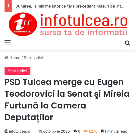
Dunărea, la minime istorice fără precedent Măsuri de intervenție pentru menținerea debitelor minime, necesare pentru producția de energie nucleară
Menu
S
Home
/
Ştirea zilei
Ştirea zilei
PSD Tulcea merge cu Eugen
Teodorovici la Senat şi Mirela
Furtună la Camera
Deputaţilor
infotulcea.ro
19 octombrie 2020
0
1.276
1 minute read