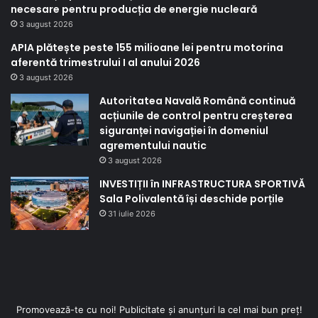
necesare pentru producția de energie nucleară
3 august 2026
APIA plătește peste 155 milioane lei pentru motorina
aferentă trimestrului I al anului 2026
3 august 2026
Autoritatea Navală Română continuă
acțiunile de control pentru creșterea
siguranței navigației în domeniul
agrementului nautic
3 august 2026
INVESTIȚII în INFRASTRUCTURA SPORTIVĂ
Sala Polivalentă își deschide porțile
31 iulie 2026
Promovează-te cu noi! Publicitate și anunțuri la cel mai bun preț!