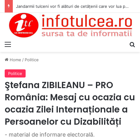
Jandarmii tulceni vor fi alături de cetățenii care vor lua parte la Festivalul Folk Țestos
Menu
S
Home
/
Politice
Politice
Ştefana ZIBILEANU – PRO
România: Mesaj cu ocazia cu
ocazia Zilei Internaționale a
Persoanelor cu Dizabilități
- material de informare electorală.