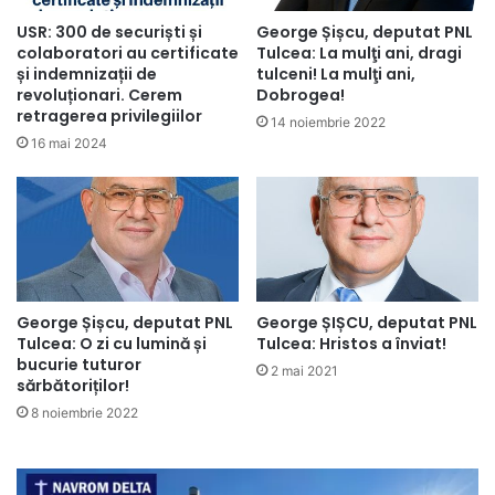
USR: 300 de securiști și
George Șișcu, deputat PNL
colaboratori au certificate
Tulcea: La mulţi ani, dragi
și indemnizații de
tulceni! La mulţi ani,
revoluționari. Cerem
Dobrogea!
retragerea privilegiilor
14 noiembrie 2022
16 mai 2024
George Șișcu, deputat PNL
George ȘIȘCU, deputat PNL
Tulcea: O zi cu lumină și
Tulcea: Hristos a înviat!
bucurie tuturor
2 mai 2021
sărbătoriților!
8 noiembrie 2022