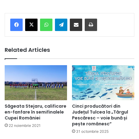
Facebook
X
WhatsApp
Telegram
Share via Email
Print
Related Articles
Săgeata Stejaru, calificare
Cinci producători din
en-fanfare în semifinalele
Județul Tulcea la „Târgul
Cupei României
Pescăresc – voie bună și
pește românesc”
22 noiembrie 2021
31 octombrie 2025