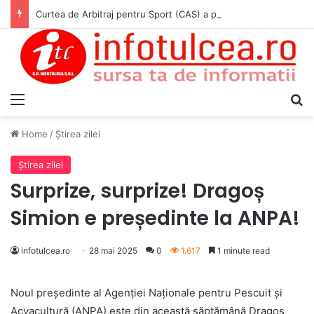
Curtea de Arbitraj pentru Sport (CAS) a pronunțat hotărârea în cauza WADA v. ANAD & Matei Cosmin Gabriel
Menu
S
Home
/
Ştirea zilei
Ştirea zilei
Surprize, surprize! Dragoș
Simion e președinte la ANPA!
infotulcea.ro
28 mai 2025
0
1.617
1 minute read
Noul președinte al Agenției Naționale pentru Pescuit și
Acvacultură (ANPA),este din această săptămână Dragoș