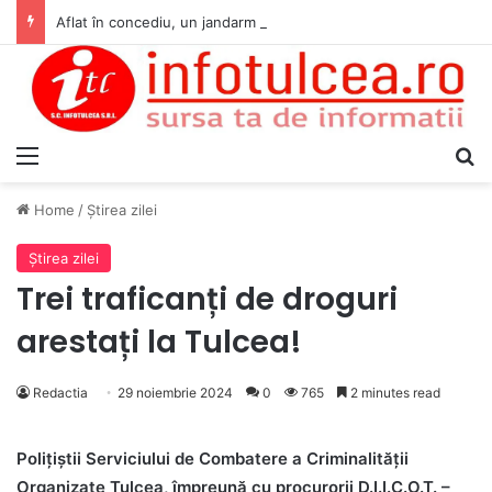
Aflat în concediu, un jandarm tulcean a intervenit pentru acordarea primului ajutor unei tinere implicate într-un accident rutier
Menu
S
Home
/
Ştirea zilei
Ştirea zilei
Trei traficanți de droguri
arestați la Tulcea!
Redactia
29 noiembrie 2024
0
765
2 minutes read
Polițiștii Serviciului de Combatere a Criminalității
Organizate Tulcea, împreună cu procurorii D.I.I.C.O.T. –