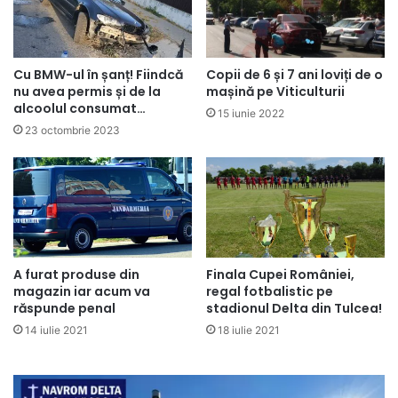
Cu BMW-ul în șanț! Fiindcă
Copii de 6 și 7 ani loviți de o
nu avea permis și de la
mașină pe Viticulturii
alcoolul consumat…
15 iunie 2022
23 octombrie 2023
A furat produse din
Finala Cupei României,
magazin iar acum va
regal fotbalistic pe
răspunde penal
stadionul Delta din Tulcea!
14 iulie 2021
18 iulie 2021