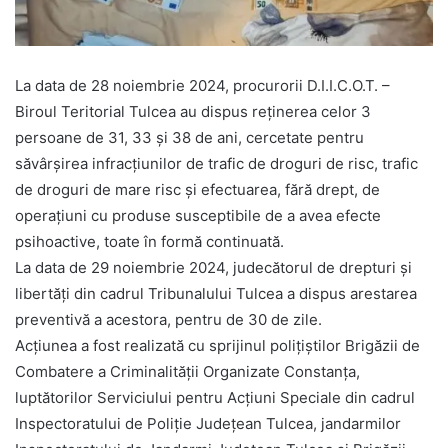
La data de 28 noiembrie 2024, procurorii D.I.I.C.O.T. –
Biroul Teritorial Tulcea au dispus reținerea celor 3
persoane de 31, 33 și 38 de ani, cercetate pentru
săvârșirea infracțiunilor de trafic de droguri de risc, trafic
de droguri de mare risc și efectuarea, fără drept, de
operaţiuni cu produse susceptibile de a avea efecte
psihoactive, toate în formă continuată.
La data de 29 noiembrie 2024, judecătorul de drepturi și
libertăți din cadrul Tribunalului Tulcea a dispus arestarea
preventivă a acestora, pentru de 30 de zile.
Acțiunea a fost realizată cu sprijinul polițiștilor Brigăzii de
Combatere a Criminalității Organizate Constanța,
luptătorilor Serviciului pentru Acțiuni Speciale din cadrul
Inspectoratului de Poliție Județean Tulcea, jandarmilor