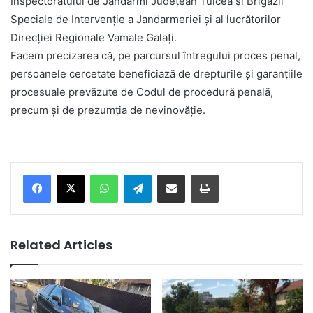
Inspectoratului de Jandarmi Județean Tulcea și Brigăzii
Speciale de Intervenție a Jandarmeriei și al lucrătorilor
Direcției Regionale Vamale Galați.
Facem precizarea că, pe parcursul întregului proces penal,
persoanele cercetate beneficiază de drepturile și garanțiile
procesuale prevăzute de Codul de procedură penală,
precum și de prezumția de nevinovăție.
Facebook
X
WhatsApp
Telegram
Share via Email
Print
Related Articles