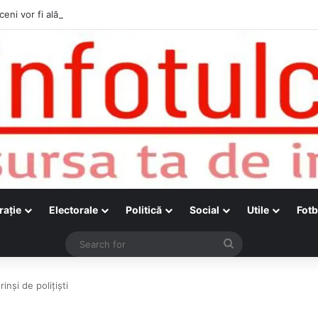
ceni vor fi alături de cetățenii care vor lua parte la Festivalul Folk Țestos
raţie
Electorale
Politică
Social
Utile
Fotb
Search
for
nşi de poliţişti