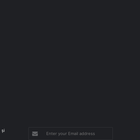
 și
Enter
your