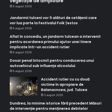
vegetație de amploare
6 august 2026
Jandarmii tulceni vor fi alături de cetățenii care
vor lua parte la Festivalul Folk Țestos
6 august 2026
Aflat în concediu, un jandarm tulcean a intervenit
pentru acordarea primului ajutor unei tinere
implicate într-un accident rutier
6 august 2026
Dosar penal întocmit pentru conducerea unui
autovehicul sub influența alcoolului
6 august 2026
Accident rutier cu cu două
victime în apropiere de
Balanacncea, jud. Tulcea
3 august 2026
Dunărea, la minime istorice fără precedent Măsuri
de intervenție pentru menținerea debitelor