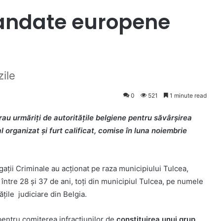
mandate europene
zile
0
521
1 minute read
 erau urmăriți de autoritățile belgiene pentru săvârșirea
l organizat și furt calificat, comise în luna noiembrie
tigații Criminale au acționat pe raza municipiului Tulcea,
 între 28 și 37 de ani, toți din municipiul Tulcea, pe numele
țile judiciare din Belgia.
 pentru comiterea infracțiunilor de
constituirea unui grup