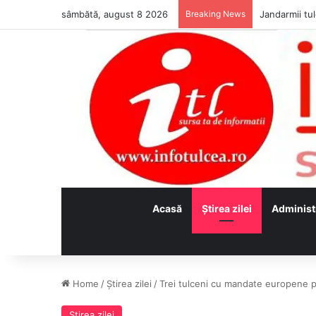
sâmbătă, august 8 2026
Breaking News
Jandarmii tul
Acasă
Ştirea zilei
Administ
Home
/
Ştirea zilei
/
Trei tulceni cu mandate europene pri
Ştirea zilei