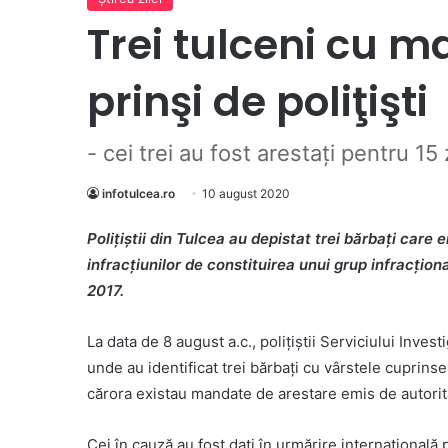
Trei tulceni cu 
prinşi de poliţişti
- cei trei au fost arestaţi pentru 15 
infotulcea.ro
10 august 2020
Polițiștii din Tulcea au depistat trei bărbați care
infracțiunilor de constituirea unui grup infracționa
2017.
La data de 8 august a.c., polițiștii Serviciului Inves
unde au identificat trei bărbați cu vârstele cuprinse
cărora existau mandate de arestare emis de autorită
Cei în cauză au fost dați în urmărire internațională