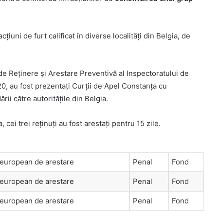
cțiuni de furt calificat în diverse localități din Belgia, de
de Reținere și Arestare Preventivă al Inspectoratului de
20, au fost prezentați Curții de Apel Constanța cu
i către autoritățile din Belgia.
 cei trei reţinuţi au fost arestaţi pentru 15 zile.
european de arestare
Penal
Fond
european de arestare
Penal
Fond
european de arestare
Penal
Fond