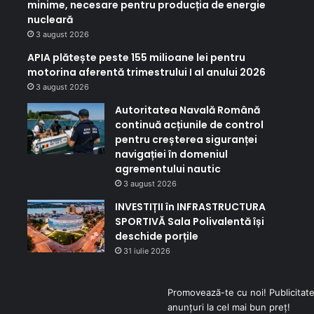
minime, necesare pentru producția de energie
nucleară
3 august 2026
APIA plătește peste 155 milioane lei pentru
motorina aferentă trimestrului I al anului 2026
3 august 2026
Autoritatea Navală Română
continuă acțiunile de control
pentru creșterea siguranței
navigației în domeniul
agrementului nautic
3 august 2026
INVESTIȚII în INFRASTRUCTURA
SPORTIVĂ Sala Polivalentă își
deschide porțile
31 iulie 2026
Promovează-te cu noi! Publicitate
anunțuri la cel mai bun preț!