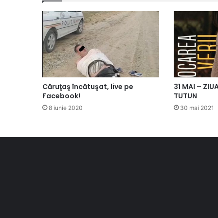
Căruţaş încătuşat, live pe
31 MAI – ZI
Facebook!
TUTUN
8 iunie 2020
30 mai 2021