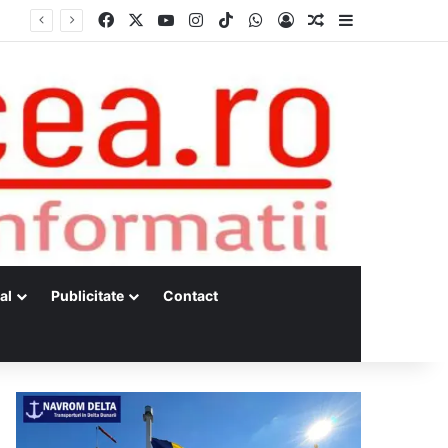
Facebook
X
YouTube
Instagram
TikTok
WhatsApp
Log In
Random Article
Sidebar
al
Publicitate
Contact