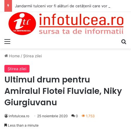
Jandarmii tulceni vor fi alături de cetățenii care vor lua parte la Festivalul Folk Țestos
Menu
S
Home
/
Ştirea zilei
Ştirea zilei
Ultimul drum pentru
Amiralul Flotei Fluviale, Niky
Giurgiuvanu
infotulcea.ro
25 noiembrie 2020
0
1.753
Less than a minute