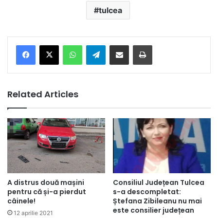
tulcea
Facebook
X
WhatsApp
Telegram
Share via Email
Print
Related Articles
A distrus două mașini
Consiliul Județean Tulcea
pentru că și-a pierdut
s-a descompletat:
câinele!
Ștefana Zibileanu nu mai
este consilier județean
12 aprilie 2021