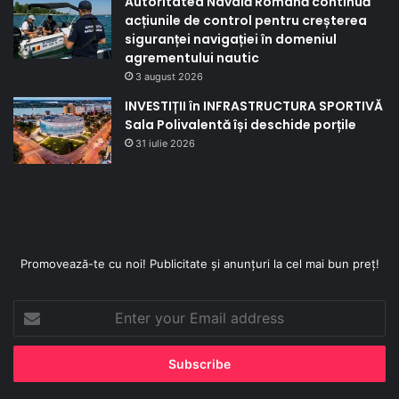
Autoritatea Navală Română continuă
acțiunile de control pentru creșterea
siguranței navigației în domeniul
agrementului nautic
3 august 2026
INVESTIȚII în INFRASTRUCTURA SPORTIVĂ
Sala Polivalentă își deschide porțile
31 iulie 2026
Promovează-te cu noi! Publicitate și anunțuri la cel mai bun preț!
Enter
your
Email
address