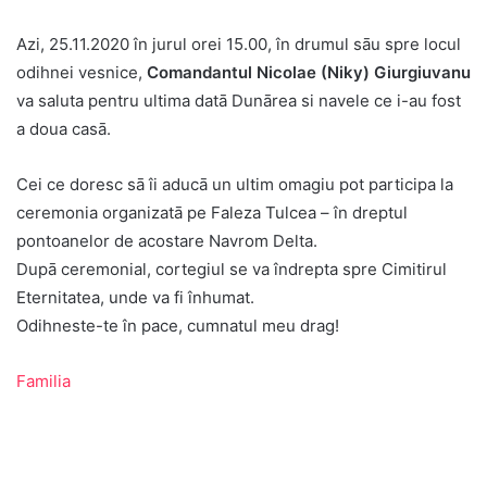
Azi, 25.11.2020 în jurul orei 15.00, în drumul sāu spre locul
odihnei vesnice,
Comandantul Nicolae (Niky) Giurgiuvanu
va saluta pentru ultima datā Dunārea si navele ce i-au fost
a doua casā.
Cei ce doresc sā îi aducā un ultim omagiu pot participa la
ceremonia organizatā pe Faleza Tulcea – în dreptul
pontoanelor de acostare Navrom Delta.
Dupā ceremonial, cortegiul se va îndrepta spre Cimitirul
Eternitatea, unde va fi înhumat.
Odihneste-te în pace, cumnatul meu drag!
Familia