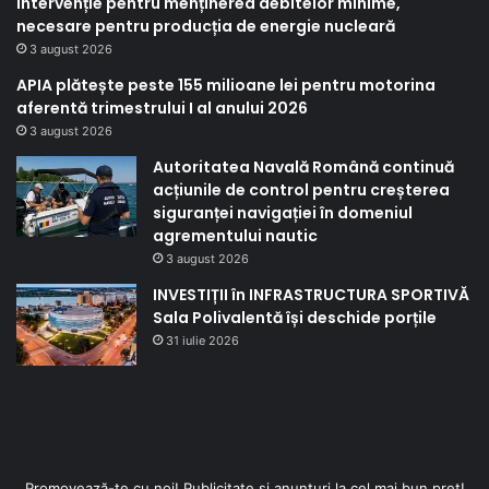
intervenție pentru menținerea debitelor minime,
necesare pentru producția de energie nucleară
3 august 2026
APIA plătește peste 155 milioane lei pentru motorina
aferentă trimestrului I al anului 2026
3 august 2026
Autoritatea Navală Română continuă
acțiunile de control pentru creșterea
siguranței navigației în domeniul
agrementului nautic
3 august 2026
INVESTIȚII în INFRASTRUCTURA SPORTIVĂ
Sala Polivalentă își deschide porțile
31 iulie 2026
Promovează-te cu noi! Publicitate și anunțuri la cel mai bun preț!