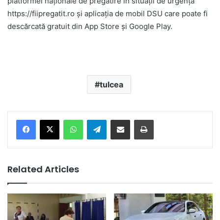
platformei naționale de pregătire în situații de urgență
https://fiipregatit.ro și aplicația de mobil DSU care poate fi
descărcată gratuit din App Store și Google Play.
tulcea
Facebook
X
WhatsApp
Telegram
Share via Email
Print
Related Articles