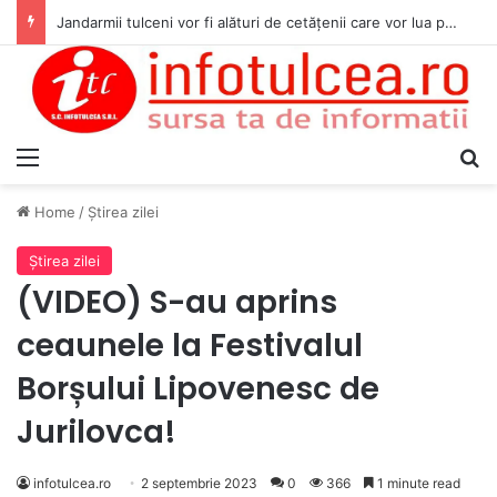
Jandarmii tulceni vor fi alături de cetățenii care vor lua parte la Festivalul Folk Țestos
Menu
S
Home
/
Ştirea zilei
Ştirea zilei
(VIDEO) S-au aprins
ceaunele la Festivalul
Borșului Lipovenesc de
Jurilovca!
infotulcea.ro
2 septembrie 2023
0
366
1 minute read