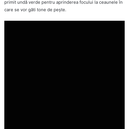
primit undă verde pentru aprinderea focului la ceaunele în
care se vor găti tone de pește.