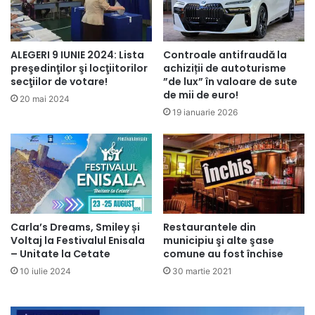
ALEGERI 9 IUNIE 2024: Lista
Controale antifraudă la
preşedinţilor şi locţiitorilor
achiziții de autoturisme
secţiilor de votare!
”de lux” în valoare de sute
de mii de euro!
20 mai 2024
19 ianuarie 2026
Carla’s Dreams, Smiley și
Restaurantele din
Voltaj la Festivalul Enisala
municipiu şi alte şase
– Unitate la Cetate
comune au fost închise
10 iulie 2024
30 martie 2021