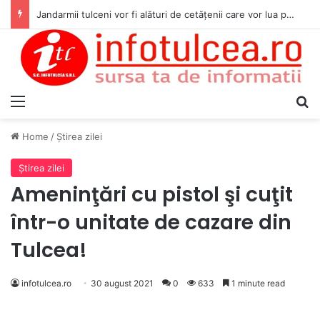
Jandarmii tulceni vor fi alături de cetățenii care vor lua parte la Festivalul Folk Țestos
Menu
S
Home
/
Ştirea zilei
Ştirea zilei
Ameninţări cu pistol şi cuţit
într-o unitate de cazare din
Tulcea!
infotulcea.ro
30 august 2021
0
633
1 minute read