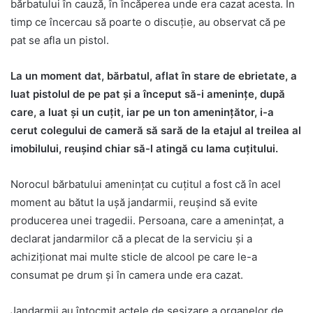
bărbatului în cauză, în încăperea unde era cazat acesta. În
timp ce încercau să poarte o discuție, au observat că pe
pat se afla un pistol.
La un moment dat, bărbatul, aflat în stare de ebrietate, a
luat pistolul de pe pat și a început să-i amenințe, după
care, a luat și un cuțit, iar pe un ton amenințător, i-a
cerut colegului de cameră să sară de la etajul al treilea al
imobilului, reușind chiar să-l atingă cu lama cuțitului.
Norocul bărbatului amenințat cu cuțitul a fost că în acel
moment au bătut la ușă jandarmii, reușind să evite
producerea unei tragedii. Persoana, care a amenințat, a
declarat jandarmilor că a plecat de la serviciu și a
achiziționat mai multe sticle de alcool pe care le-a
consumat pe drum și în camera unde era cazat.
Jandarmii au întocmit actele de sesizare a organelor de