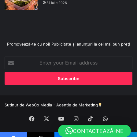
31 iulie 2026
Promovează-te cu noi! Publicitate și anunțuri la cel mai bun preț!
Enter
your
Email
address
Sutinut de
WebCo Media - Agentie de Marketing
Facebook
X
YouTube
Instagram
TikTok
WhatsApp
CONTACTEAZĂ-NE