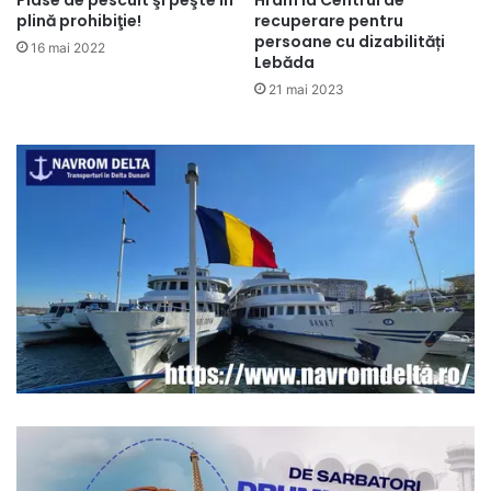
Plase de pescuit şi peşte în
Hram la Centrul de
plină prohibiţie!
recuperare pentru
persoane cu dizabilități
16 mai 2022
Lebăda
21 mai 2023