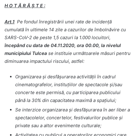
H O T Ă R Ă Ş T E :
Art.1
Pe fondul înregistrării unei rate de incidență
cumulată în ultimele 14 zile a cazurilor de îmbolnăvire cu
SARS-CoV-2 de peste 1,5 cazuri la 1.000 locuitori,
începând cu data de 04.11.2020, ora 00.00, la nivelul
municipiului Tulcea
se instituie următoarele măsuri pentru
diminuarea impactului riscului, astfel:
Organizarea și desfășurarea activității în cadrul
cinematografelor, instituțiilor de spectacole și/sau
concerte este permisă, cu participarea publicului
până la 30% din capacitatea maximă a spațiului;
Se interzice organizarea și desfășurarea în aer liber a
spectacolelor, concertelor, festivalurilor publice și
private sau a altor evenimente culturale;
Activitatea cu publicul a operatorilor economici care