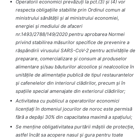
Operatorii economici prevăzuţi la pct.(3) şi (4) vor
respecta obligaţiile stabilite prin Ordinul comun al
ministrului sănătăţii şi al ministrului economiei,
energiei şi mediului de afaceri
nr.1493/2788/149/2020 pentru aprobarea Normei
privind stabilirea măsurilor specifice de prevenire a
răspândirii virusului SARS-CoV-2 pentru activităţile de
preparare, comercializare şi consum al produselor
alimentare şi/sau băuturilor alcoolice şi nealcoolice în
unităţile de alimentaţie publică de tipul restaurantelor
şi cafenelelor din interiorul clădirilor, precum şi în
spaţiile special amenajate din exteriorul clădirilor;
Activitatea cu publicul a operatorilor economici
licențiați în domeniul jocurilor de noroc este permisă
fără a depăși 30% din capacitatea maximă a spațiului;
Se menţine obligativitatea purtării măștii de protecție,
astfel încât sa acopere nasul și gura pentru toate