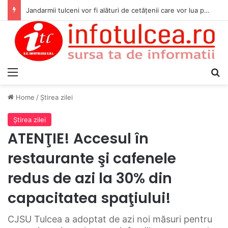
Jandarmii tulceni vor fi alături de cetățenii care vor lua parte la Festivalul Folk Țestos
Menu
S
Home
/
Ştirea zilei
Ştirea zilei
ATENŢIE! Accesul în
restaurante şi cafenele
redus de azi la 30% din
capacitatea spaţiului!
CJSU Tulcea a adoptat de azi noi măsuri pentru