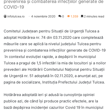
prevenirea şi combaterea infecțiilor generate de
COVID-19
infotulcea.ro
4 noiembrie 2020
0
1.359
2 minutes read
Comitetul Județean pentru Situații de Urgență Tulcea a
adoptat Hotărârea nr. 74 din 03.11.2020 care completează
măsurile care se aplică la nivelul judeţului Tulcea pentru
prevenirea şi combaterea infecțiilor generate de COVID-19
în contextul evoluției rapide, a depășirii în municipiul
Tulcea a pragul de 1,5 infectări la mia de locuitori și a noilor
prevederi ale Hotărârii Comitetului Național pentru Situații
de Urgență nr. 51 adoptată în 02.11.2020, a anunţat azi, pe
pagina de socializare, Instituţia Prefectului Judeţul Tulcea.
Hotărârea adoptată ieri şi adusă la cunoştinţa opiniei
publice azi, de când îşi produce practic efectele, are la
bază depăşirea incidenţei cazurilor Covid 19 în municipiul