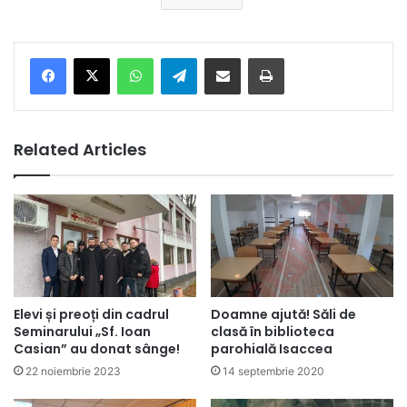
Facebook
X
WhatsApp
Telegram
Share via Email
Print
Related Articles
Elevi și preoți din cadrul
Doamne ajută! Săli de
Seminarului „Sf. Ioan
clasă în biblioteca
Casian” au donat sânge!
parohială Isaccea
22 noiembrie 2023
14 septembrie 2020