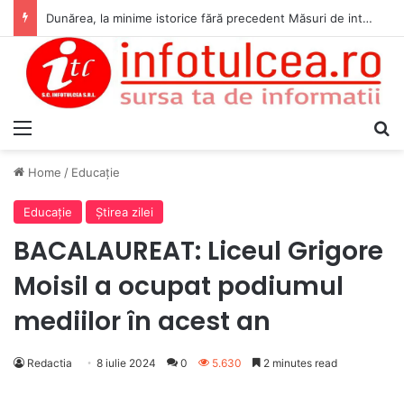
Dunărea, la minime istorice fără precedent Măsuri de intervenție pentru menținerea debitelor minime, necesare pentru producția de energie nucleară
Menu
S
Home
/
Educaţie
Educaţie
Ştirea zilei
BACALAUREAT: Liceul Grigore
Moisil a ocupat podiumul
mediilor în acest an
Redactia
8 iulie 2024
0
5.630
2 minutes read