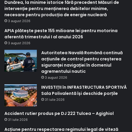
Dunărea, la minime istorice fără precedent Măsuri de
intervenție pentru menținerea debitelor minime,
necesare pentru producția de energie nucleară
3 august 2026
APIA plătește peste 155 milioane lei pentru motorina
aferentă trimestrului I al anului 2026
3 august 2026
Autoritatea Navală Română continuă
acțiunile de control pentru creșterea
siguranței navigației în domeniul
agrementului nautic
3 august 2026
INVESTIȚII în INFRASTRUCTURA SPORTIVĂ
Sala Polivalentă își deschide porțile
31 iulie 2026
Accident rutier produs pe DJ 222 Tulcea – Agighiol
31 iulie 2026
Acțiune pentru respectarea regimului legal de viteză