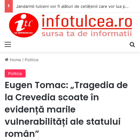
Jandarmii tulceni vor fi alături de cetățenii care vor lua parte la Festivalul Folk Țestos
Menu
S
Home
/
Politice
Politice
Eugen Tomac: „Tragedia de
la Crevedia scoate în
evidență marile
vulnerabilități ale statului
român”