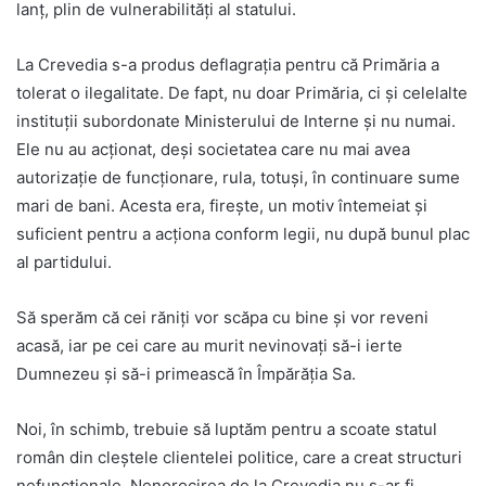
lanț, plin de vulnerabilități al statului.
La Crevedia s-a produs deflagrația pentru că Primăria a
tolerat o ilegalitate. De fapt, nu doar Primăria, ci și celelalte
instituții subordonate Ministerului de Interne și nu numai.
Ele nu au acționat, deși societatea care nu mai avea
autorizație de funcționare, rula, totuși, în continuare sume
mari de bani. Acesta era, firește, un motiv întemeiat și
suficient pentru a acționa conform legii, nu după bunul plac
al partidului.
Să sperăm că cei răniți vor scăpa cu bine și vor reveni
acasă, iar pe cei care au murit nevinovați să-i ierte
Dumnezeu și să-i primească în Împărăția Sa.
Noi, în schimb, trebuie să luptăm pentru a scoate statul
român din cleștele clientelei politice, care a creat structuri
nefuncționale. Nenorocirea de la Crevedia nu s-ar fi