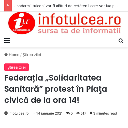
Jandarmii tulceni vor fi alături de cetățenii care vor lua parte la Festivalul Folk Țestos
Menu
S
Home
/
Ştirea zilei
Ştirea zilei
Federația „Solidaritatea
Sanitară” protest în Piaţa
civică de la ora 14!
infotulcea.ro
14 ianuarie 2021
0
517
3 minutes read