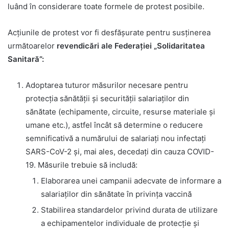
luând în considerare toate formele de protest posibile.
Acțiunile de protest vor fi desfășurate pentru susținerea
următoarelor
revendic
ă
ri ale Federa
ț
iei „Solidaritatea
Sanitară”:
Adoptarea tuturor măsurilor necesare pentru
protecția sănătății și securității salariaților din
sănătate (echipamente, circuite, resurse materiale și
umane etc.), astfel încât să determine o reducere
semnificativă a numărului de salariați nou infectați
SARS-CoV-2 și, mai ales, decedați din cauza COVID-
19. Măsurile trebuie să includă:
Elaborarea unei campanii adecvate de informare a
salariaților din sănătate în privința vaccină
Stabilirea standardelor privind durata de utilizare
a echipamentelor individuale de protecție și