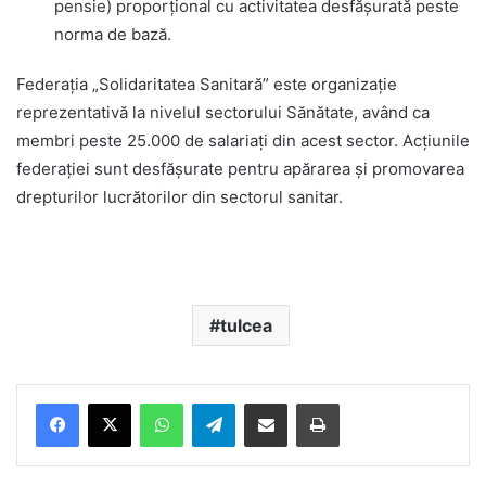
pensie) proporțional cu activitatea desfășurată peste
norma de bază.
Federația „Solidaritatea Sanitară” este organizație
reprezentativă la nivelul sectorului Sănătate, având ca
membri peste 25.000 de salariați din acest sector. Acțiunile
federației sunt desfășurate pentru apărarea și promovarea
drepturilor lucrătorilor din sectorul sanitar.
tulcea
Facebook
X
WhatsApp
Telegram
Share via Email
Print