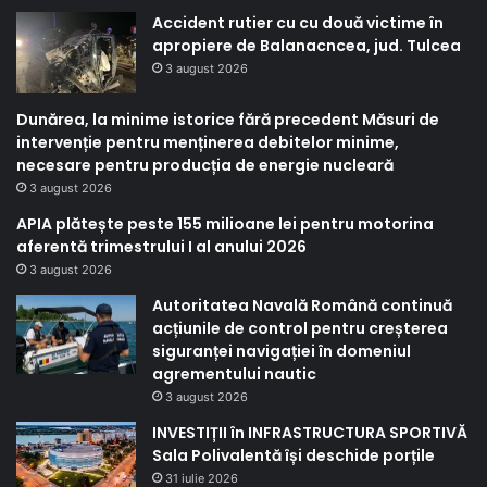
Accident rutier cu cu două victime în
apropiere de Balanacncea, jud. Tulcea
3 august 2026
Dunărea, la minime istorice fără precedent Măsuri de
intervenție pentru menținerea debitelor minime,
necesare pentru producția de energie nucleară
3 august 2026
APIA plătește peste 155 milioane lei pentru motorina
aferentă trimestrului I al anului 2026
3 august 2026
Autoritatea Navală Română continuă
acțiunile de control pentru creșterea
siguranței navigației în domeniul
agrementului nautic
3 august 2026
INVESTIȚII în INFRASTRUCTURA SPORTIVĂ
Sala Polivalentă își deschide porțile
31 iulie 2026