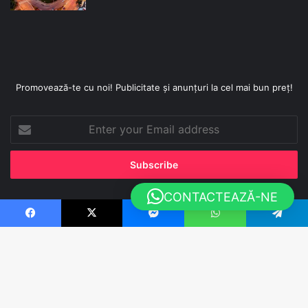
Promovează-te cu noi! Publicitate și anunțuri la cel mai bun preț!
Enter
your
Email
address
CONTACTEAZĂ-NE
Sutinut de
WebCo Media - Agentie de Marketing
Facebook
X
Messenger
WhatsApp
Telegram
Facebook
X
YouTube
Instagram
TikTok
WhatsApp
B