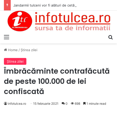
Jandarmii tulceni vor fi alături de cetățenii care vor lua parte la Festivalul Folk Țestos
Menu
S
Home
/
Ştirea zilei
Ştirea zilei
Îmbrăcăminte contrafăcută
de peste 100.000 de lei
confiscată
infotulcea.ro
15 februarie 2021
0
698
1 minute read