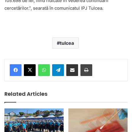
105.698 de lei, fiind ridicate în vederea continuării
cercetărilor.”, searată în comunicatul IPJ Tulcea.
tulcea
Facebook
X
WhatsApp
Telegram
Share via Email
Print
Related Articles