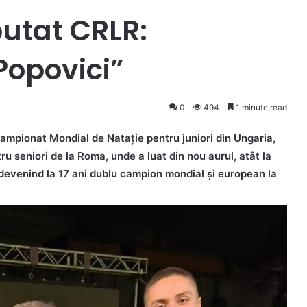
putat CRLR:
 Popovici”
0
494
1 minute read
ampionat Mondial de Natație pentru juniori din Ungaria,
u seniori de la Roma, unde a luat din nou aurul, atât la
, devenind la 17 ani dublu campion mondial și european la