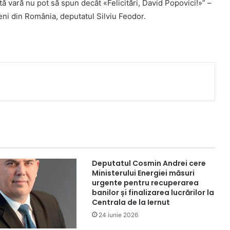
ă vară nu pot să spun decât «Felicitări, David Popovici!»” –
eni din România, deputatul Silviu Feodor.
Deputatul Cosmin Andrei cere
Ministerului Energiei măsuri
urgente pentru recuperarea
banilor și finalizarea lucrărilor la
Centrala de la Iernut
24 iunie 2026