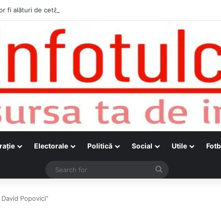
r fi alături de cetățenii care vor lua parte la Festivalul Folk Țestos
raţie
Electorale
Politică
Social
Utile
Fotb
Search
for
, David Popovici”