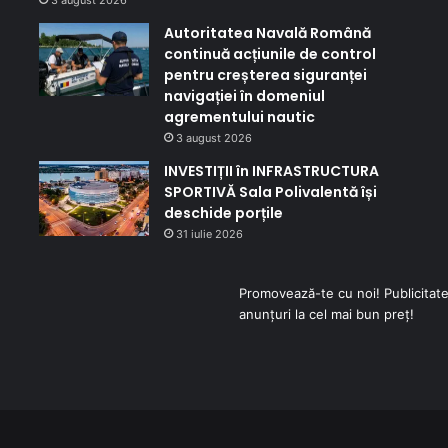
Autoritatea Navală Română
continuă acțiunile de control
pentru creșterea siguranței
navigației în domeniul
agrementului nautic
3 august 2026
INVESTIȚII în INFRASTRUCTURA
SPORTIVĂ Sala Polivalentă își
deschide porțile
31 iulie 2026
Promovează-te cu noi! Publicitate
anunțuri la cel mai bun preț!