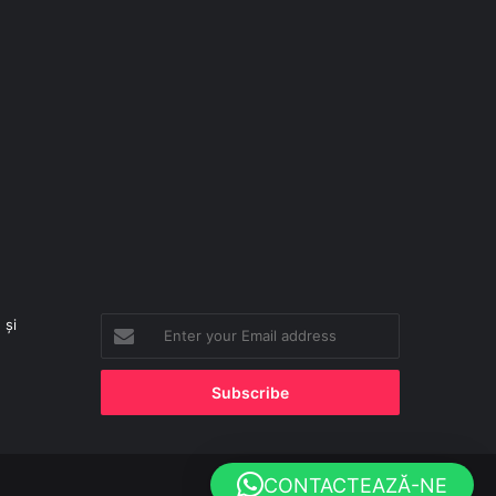
 și
Enter
your
Email
address
CONTACTEAZĂ-NE
Facebook
X
YouTube
Instagram
TikTok
WhatsApp