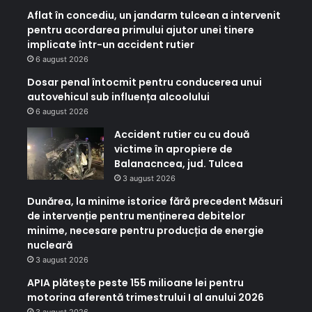
Aflat în concediu, un jandarm tulcean a intervenit
pentru acordarea primului ajutor unei tinere
implicate într-un accident rutier
6 august 2026
Dosar penal întocmit pentru conducerea unui
autovehicul sub influența alcoolului
6 august 2026
Accident rutier cu cu două
victime în apropiere de
Balanacncea, jud. Tulcea
3 august 2026
Dunărea, la minime istorice fără precedent Măsuri
de intervenție pentru menținerea debitelor
minime, necesare pentru producția de energie
nucleară
3 august 2026
APIA plătește peste 155 milioane lei pentru
motorina aferentă trimestrului I al anului 2026
3 august 2026