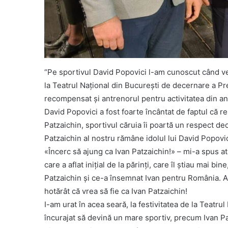
“Pe sportivul David Popovici l-am cunoscut când ve
la Teatrul Național din București de decernare a Pr
recompensat și antrenorul pentru activitatea din a
David Popovici a fost foarte încântat de faptul că r
Patzaichin, sportivul căruia îi poartă un respect d
Patzaichin al nostru rămâne idolul lui David Popovic
«Încerc să ajung ca Ivan Patzaichin!» – mi-a spus at
care a aflat inițial de la părinți, care îl știau mai bi
Patzaichin și ce-a însemnat Ivan pentru România. Apo
hotărât că vrea să fie ca Ivan Patzaichin!
I-am urat în acea seară, la festivitatea de la Teatrul
încurajat să devină un mare sportiv, precum Ivan Pat