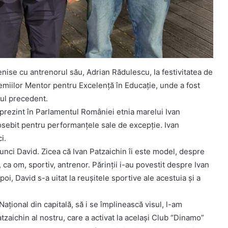
nise cu antrenorul său, Adrian Rădulescu, la festivitatea de
emiilor Mentor pentru Excelență în Educație, unde a fost
nul precedent.
eprezint în Parlamentul României etnia marelui Ivan
eosebit pentru performanțele sale de excepție. Ivan
i.
unci David. Zicea că Ivan Patzaichin îi este model, despre
ne, ca om, sportiv, antrenor. Părinții i-au povestit despre Ivan
i, David s-a uitat la reușitele sportive ale acestuia și a
 Național din capitală, să i se împlinească visul, l-am
zaichin al nostru, care a activat la același Club “Dinamo”