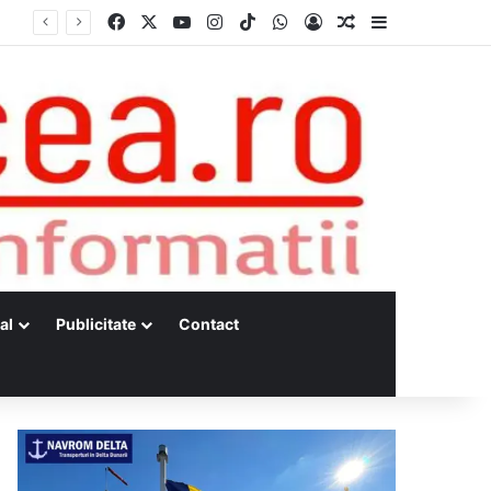
Facebook
X
YouTube
Instagram
TikTok
WhatsApp
Log In
Random Article
Sidebar
al
Publicitate
Contact