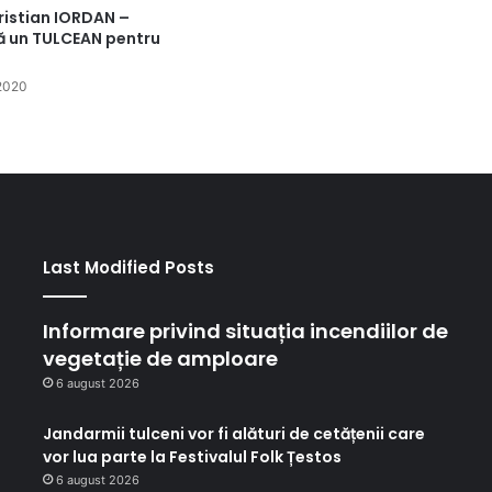
ristian IORDAN –
ă un TULCEAN pentru
2020
Last Modified Posts
Informare privind situația incendiilor de
vegetație de amploare
6 august 2026
Jandarmii tulceni vor fi alături de cetățenii care
vor lua parte la Festivalul Folk Țestos
6 august 2026