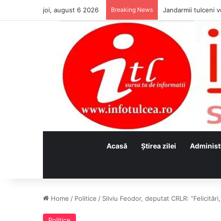
joi, august 6 2026
Breaking News
Jandarmii tulceni vo
Acasă
Ştirea zilei
Administ
Home
/
Politice
/
Silviu Feodor, deputat CRLR: ”Felicitări
Politice