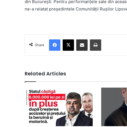
din București. Pentru performanțele sale din aceast
ne-a relatat președintele Comunității Rușilor Lipov
Facebook
X
Share via Email
Print
Share
Related Articles