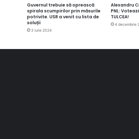
Guvernul trebuie să oprească
Alexandru C
spirala scumpirilor prin măsurile
PNL: Voteaz
potrivite. USR a venit cu lista de
TULCEA!
soluții
4 decembrie 
3 iulie 2024