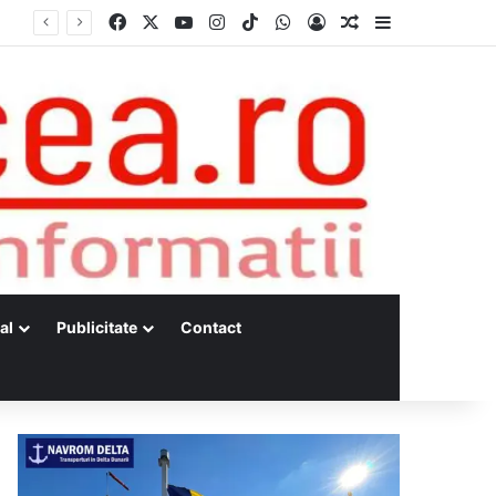
Facebook
X
YouTube
Instagram
TikTok
WhatsApp
Log In
Random Article
Sidebar
al
Publicitate
Contact