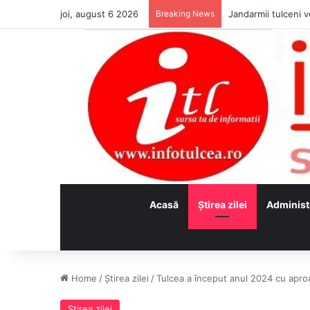
joi, august 6 2026
Breaking News
Jandarmii tulceni vo
Acasă
Ştirea zilei
Administ
Home
/
Ştirea zilei
/
Tulcea a început anul 2024 cu apr
Ştirea zilei