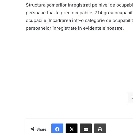
Structura șomerilor înregistrați pe nivel de ocupabili
persoane foarte greu ocupabile, 714 greu ocupabil
ocupabile. Încadrarea într-o categorie de ocupabilita
persoanelor înregistrate în evidenţele noastre.
Facebook
X
Share via Email
Print
Share