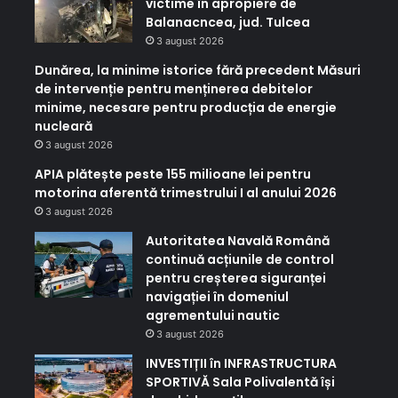
victime în apropiere de
Balanacncea, jud. Tulcea
3 august 2026
Dunărea, la minime istorice fără precedent Măsuri
de intervenție pentru menținerea debitelor
minime, necesare pentru producția de energie
nucleară
3 august 2026
APIA plătește peste 155 milioane lei pentru
motorina aferentă trimestrului I al anului 2026
3 august 2026
Autoritatea Navală Română
continuă acțiunile de control
pentru creșterea siguranței
navigației în domeniul
agrementului nautic
3 august 2026
INVESTIȚII în INFRASTRUCTURA
SPORTIVĂ Sala Polivalentă își