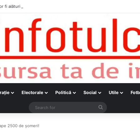
r fi alături de cetățenii care vor lua parte la Festivalul Folk Țestos
raţie
Electorale
Politică
Social
Utile
Fotb
Search
for
oape 2500 de șomeri!