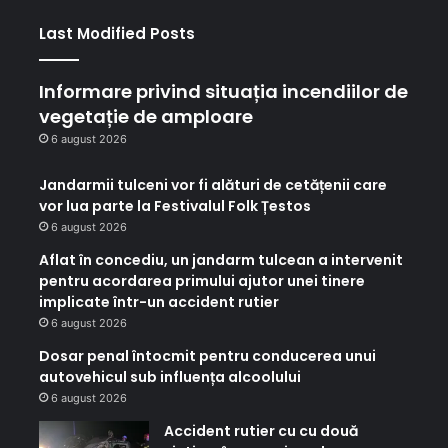
Last Modified Posts
Informare privind situația incendiilor de
vegetație de amploare
6 august 2026
Jandarmii tulceni vor fi alături de cetățenii care
vor lua parte la Festivalul Folk Țestos
6 august 2026
Aflat în concediu, un jandarm tulcean a intervenit
pentru acordarea primului ajutor unei tinere
implicate într-un accident rutier
6 august 2026
Dosar penal întocmit pentru conducerea unui
autovehicul sub influența alcoolului
6 august 2026
Accident rutier cu cu două