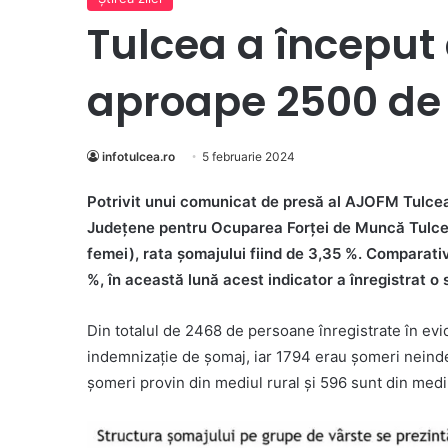
Tulcea a început
aproape 2500 de
infotulcea.ro
5 februarie 2024
Potrivit unui comunicat de presă al AJOFM Tulcea, 
Județene pentru Ocuparea Forței de Muncă Tulcea
femei), rata șomajului fiind de 3,35 %. Comparati
%, în această lună acest indicator a înregistrat o
Din totalul de 2468 de persoane înregistrate în ev
indemnizaţie de şomaj, iar 1794 erau șomeri neinde
șomeri provin din mediul rural și 596 sunt din medi