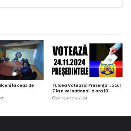
lceni la ceas de
Tulcea Votează! Prezența: Locul
7 la nivel național la ora 10
021
24 noiembrie 2024