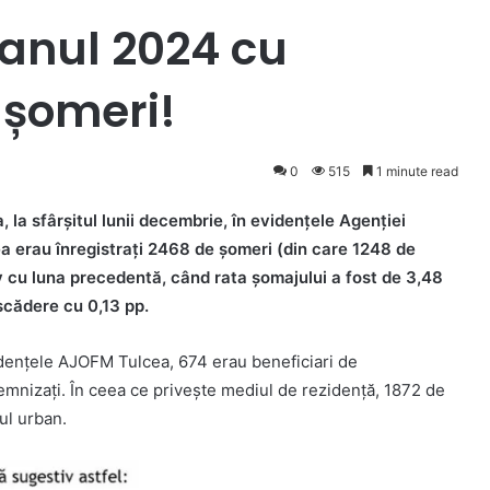
 anul 2024 cu
 șomeri!
0
515
1 minute read
la sfârșitul lunii decembrie, în evidențele Agenției
 erau înregistrați 2468 de șomeri (din care 1248 de
v cu luna precedentă, când rata șomajului a fost de 3,48
 scădere cu 0,13 pp.
idențele AJOFM Tulcea, 674 erau beneficiari de
mnizați. În ceea ce privește mediul de rezidență, 1872 de
ul urban.