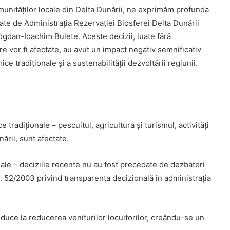
comunităților locale din Delta Dunării, ne exprimăm profunda
ate de Administrația Rezervației Biosferei Delta Dunării
dan-Ioachim Bulete. Aceste decizii, luate fără
are vor fi afectate, au avut un impact negativ semnificativ
ce tradiționale și a sustenabilității dezvoltării regiunii.
e tradiționale – pescuitul, agricultura și turismul, activități
ării, sunt afectate.
nale – deciziile recente nu au fost precedate de dezbateri
r. 52/2003 privind transparența decizională în administrația
nduce la reducerea veniturilor locuitorilor, creându-se un