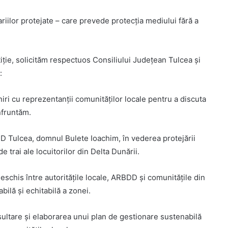
iilor protejate – care prevede protecția mediului fără a
ție, solicităm respectuos Consiliului Județean Tulcea și
:
lniri cu reprezentanții comunităților locale pentru a discuta
nfruntăm.
DD Tulcea, domnul Bulete Ioachim, în vederea protejării
e trai ale locuitorilor din Delta Dunării.
eschis între autoritățile locale, ARBDD și comunitățile din
bilă și echitabilă a zonei.
nsultare și elaborarea unui plan de gestionare sustenabilă