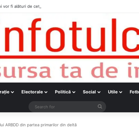
i vor fi alături de cetățenii care vor lua parte la Festivalul Folk Țestos
raţie
Electorale
Politică
Social
Utile
Fotb
Search
for
i ARBDD din partea primarilor din deltă