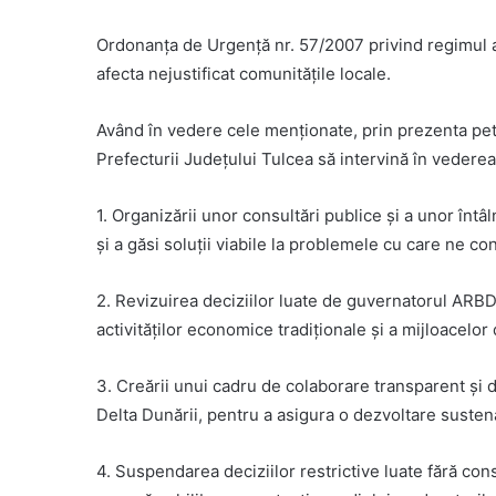
Ordonanța de Urgență nr. 57/2007 privind regimul ar
afecta nejustificat comunitățile locale.
Având în vedere cele menționate, prin prezenta peti
Prefecturii Județului Tulcea să intervină în vederea
1. Organizării unor consultări publice și a unor întâ
și a găsi soluții viabile la problemele cu care ne co
2. Revizuirea deciziilor luate de guvernatorul ARB
activităților economice tradiționale și a mijloacelor d
3. Creării unui cadru de colaborare transparent și d
Delta Dunării, pentru a asigura o dezvoltare sustena
4. Suspendarea deciziilor restrictive luate fără co