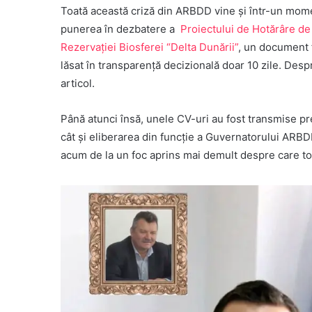
Toată această criză din ARBDD vine și într-un mome
punerea în dezbatere a
Proiectului de Hotărâre d
Rezervației Biosferei “Delta Dunării”
, un document f
lăsat în transparență decizională doar 10 zile. Despr
articol.
Până atunci însă, unele CV-uri au fost transmise pr
cât și eliberarea din funcție a Guvernatorului ARBD
acum de la un foc aprins mai demult despre care tot