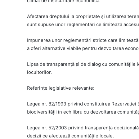
climat de insecuritate economică.
Afectarea dreptului la proprietate și utilizarea ter
sunt supuse unor reglementări ce limitează accesul ș
Impunerea unor reglementări stricte care limitează a
a oferi alternative viabile pentru dezvoltarea econ
Lipsa de transparență și de dialog cu comunitățile l
locuitorilor.
Referințe legislative relevante:
Legea nr. 82/1993 privind constituirea Rezervației
biodiversității în echilibru cu dezvoltarea comunități
Legea nr. 52/2003 privind transparența decizională
decizii ce afectează comunitățile locale.