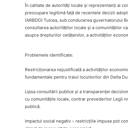
În calitate de autorități locale și reprezentanți ai 
preocupare legitimă față de recentele decizii adopt
(ARBDD) Tulcea, sub conducerea guvernatorului Bog
consultarea autorităților locale și a comunităților c
asupra drepturilor cetățenilor, a activităților economi
Problemele identificate:
Restricționarea nejustificată a activităților economic
fundamentale pentru traiul locuitorilor din Delta Dun
Lipsa consultării publice și a transparenței decizio
cu comunitățile locale, contrar prevederilor Legii n
publică.
Impactul social negativ – restricțiile impuse pot co