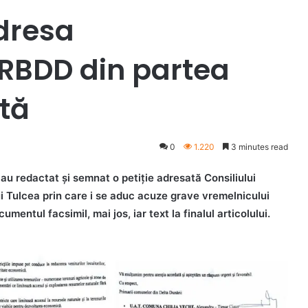
dresa
RBDD din partea
ltă
0
1.220
3 minutes read
, au redactat și semnat o petiție adresată Consiliului
ui Tulcea prin care i se aduc acuze grave vremelnicului
ntul facsimil, mai jos, iar text la finalul articolului.