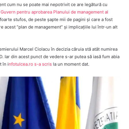
nt cum nu se poate mai nepotrivit ce are legătură cu
e Guvern pentru aprobarea Planului de management al
oarte stufos, de peste șapte mii de pagini și care a fost
e acest ”plan de management” și implicațiile lui într-un alt
emierului Marcel Ciolacu în decizia căruia stă atât numirea
D. Iar din acest punct de vedere s-ar putea să iasă fum abia
 în i
nfotulcea.ro s-a scris
la un moment dat.