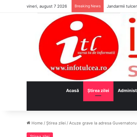
vineri, august 7 2026
Breaking News
Jandarmii tulcen
Acasă
Ştirea zilei
Administ
Home
/
Ştirea zilei
/
Acuze grave la adresa Guvernatorulu
Ştirea zilei