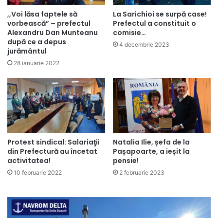
,,Voi lăsa faptele să
La Sarichioi se surpă case!
vorbească” – prefectul
Prefectul a constituit o
Alexandru Dan Munteanu
comisie…
după ce a depus
4 decembrie 2023
jurământul
28 ianuarie 2022
Protest sindical: Salariaţii
Natalia Ilie, șefa de la
din Prefectură au încetat
Pașapoarte, a ieșit la
activitatea!
pensie!
10 februarie 2022
2 februarie 2023