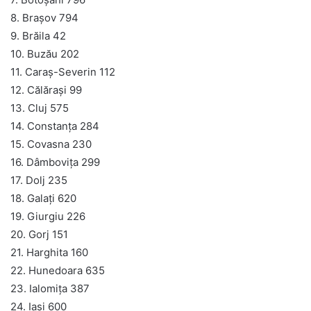
8. Brașov 794
9. Brăila 42
10. Buzău 202
11. Caraș-Severin 112
12. Călărași 99
13. Cluj 575
14. Constanța 284
15. Covasna 230
16. Dâmbovița 299
17. Dolj 235
18. Galați 620
19. Giurgiu 226
20. Gorj 151
21. Harghita 160
22. Hunedoara 635
23. Ialomița 387
24. Iași 600