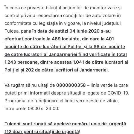
În ceea ce priveşte bilanţul acțiunilor de monitorizare și
control privind respectarea condițiilor de autoizolare în
conformitate cu legislația în vigoare, la nivelul judeţului
Tulcea, pana
în data de astăzi 04 iunie 2020 s-au
efectuat controale la 489 locuinte, din care la 401
locuinţe de către lucrători ai Poliţiei şi la 88 de locuinţe
de către lucrători ai Jandarmeriei fiind verificate în total
1.243 persoane, dintre acestea 1.041 de către lucrători ai
Poliţiei şi 202 de către lucrători ai Jandarmeriei
.
Vă rugăm să nu uitați de
0800800358
– linia verde la care
puteţi primi informații despre situațiile legate de COVID-19.
Programul de funcționare al liniei verde este de zilnic,
între orele 08:00 si 23:00.
Tulcenii sunt rugați să apeleze numărul unic de urgență
112 doar pentru situații de urgență
!