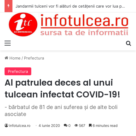
Jandarmii tulceni vor fi alături de cetățenii care vor lua parte la Festivalul Folk Țestos
Menu
S
Home
/
Prefectura
Prefectura
Al patrulea deces al unui
tulcean infectat COVID-19!
- bărbatul de 81 de ani suferea şi de alte boli
asociate
infotulcea.ro
4 iunie 2020
0
567
6 minutes read