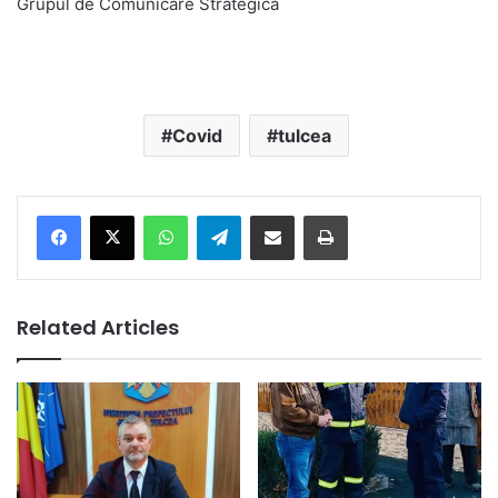
Grupul de Comunicare Strategică
Covid
tulcea
Facebook
X
WhatsApp
Telegram
Share via Email
Print
Related Articles