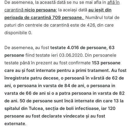
De asemenea, la această dată se nu se mai afla in
află în
carantină
nicio persoana
; la aceiași dată
au ieşit din
perioada de carantină 709 persoane
.
Numărul total de
paturi din centrele de carantină este de 426, din care
disponibile 0.
De asemenea, au fost
testate 4.016 de persoane, 63
persoane
fiind testate ieri 03.06.2020. Din persoanele
testate până în prezent au fost confirmate
153 persoane
care au şi fost internate pentru a primi tratament. Au fost
înregistrate patru decese, o persoană în vârstă de 62 de
ani, o persoana in varsta de 84 de ani, o persoana in
varsta de 66 de ani si o a patra persoana in varsta de 82
de ani. 50 de persoane sunt încă internate
din care 13 la
spitalul din Tulcea, secția de boli infectioase, iar
120
persoane au fost declarate vindecate şi au fost
externate
.