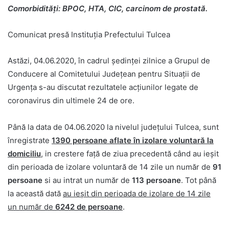
Comorbidități: BPOC, HTA, CIC, carcinom de prostată.
Comunicat presă Instituţia Prefectului Tulcea
Astăzi, 04.06.2020, în cadrul ședinței zilnice a Grupul de
Conducere al Comitetului Județean pentru Situații de
Urgența s-au discutat rezultatele acțiunilor legate de
coronavirus din ultimele 24 de ore.
Până la data de 04.06.2020 la nivelul județului Tulcea, sunt
înregistrate
1390 persoane aflate în izolare voluntară la
domiciliu
, in crestere față de ziua precedentă când au ieşit
din perioada de izolare voluntară de 14 zile un număr de
91
persoane
si au intrat un număr de
113 persoane
. Tot până
la această dată
au ieșit din perioada de izolare de 14 zile
un număr de
6242 de persoane
.