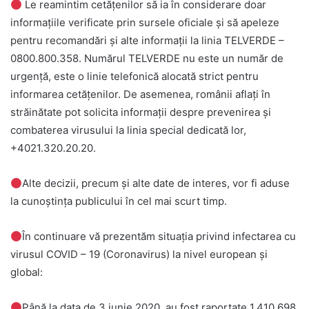
Le reamintim cetățenilor să ia în considerare doar
informațiile verificate prin sursele oficiale și să apeleze
pentru recomandări și alte informații la linia TELVERDE –
0800.800.358. Numărul TELVERDE nu este un număr de
urgență, este o linie telefonică alocată strict pentru
informarea cetățenilor. De asemenea, românii aflați în
străinătate pot solicita informații despre prevenirea și
combaterea virusului la linia special dedicată lor,
+4021.320.20.20.
Alte decizii, precum și alte date de interes, vor fi aduse
la cunoștința publicului în cel mai scurt timp.
În continuare vă prezentăm situația privind infectarea cu
virusul COVID – 19 (Coronavirus) la nivel european și
global:
Până la data de 3 iunie 2020, au fost raportate 1.410.698