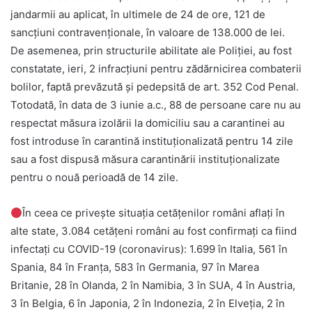
jandarmii au aplicat, în ultimele de 24 de ore, 121 de
sancţiuni contravenţionale, în valoare de 138.000 de lei.
De asemenea, prin structurile abilitate ale Poliției, au fost
constatate, ieri, 2 infracțiuni pentru zădărnicirea combaterii
bolilor, faptă prevăzută și pedepsită de art. 352 Cod Penal.
Totodată, în data de 3 iunie a.c., 88 de persoane care nu au
respectat măsura izolării la domiciliu sau a carantinei au
fost introduse în carantină instituționalizată pentru 14 zile
sau a fost dispusă măsura carantinării instituționalizate
pentru o nouă perioadă de 14 zile.
În ceea ce privește situația cetățenilor români aflați în
alte state, 3.084 cetățeni români au fost confirmați ca fiind
infectați cu COVID-19 (coronavirus): 1.699 în Italia, 561 în
Spania, 84 în Franța, 583 în Germania, 97 în Marea
Britanie, 28 în Olanda, 2 în Namibia, 3 în SUA, 4 în Austria,
3 în Belgia, 6 în Japonia, 2 în Indonezia, 2 în Elveția, 2 în