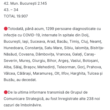
42. Mun. București 2.145
43. – 34
TOTAL 19.907
Totodată, până acum, 1299 persoane diagnosticate cu
infecție cu COVID-19, internate în spitale din Dolj,
București, Iași, Suceava, Arad, Bacău, Timiș, Cluj, Neamț,
Hunedoara, Constanța, Satu Mare, Sibiu, Ialomița, Bistrița-
Năsăud, Covasna, Dâmbovița, Vrancea, Galați, Caraș-
Severin, Mureș, Giurgiu, Bihor, Argeș, Vaslui, Botoșani,
Alba, Sălaj, Brașov, Mehedinți, Teleorman, Gorj, Prahova,
Vâlcea, Călărași, Maramureș, Olt, Ilfov, Harghita, Tulcea și
Buzău, au decedat.
De la ultima informare transmisă de Grupul de
Comunicare Strategică, au fost înregistrate alte 238 noi
cazuri de îmbolnăvire.