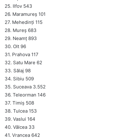
25. Ilfov 543
26. Maramureș 101
27. Mehedinți 115
28. Mureș 683
29. Neamț 893
30. Olt 96
31. Prahova 117
32. Satu Mare 62
33. Sălaj 98
34. Sibiu 509
35. Suceava 3.552
36. Teleorman 146
37. Timiș 508
38. Tulcea 153
39. Vaslui 164
40. Vâlcea 33
41. Vrancea 642