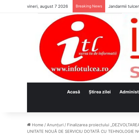
vineri, august 7 2026
Breaking News
Jandarmii tulcen
Acasă
Ştirea zilei
Administ
Home
/
Anunţuri
/
Finalizarea proiectului „DEZVOLTAR
UNITATE NOUĂ DE SERVICIU DOTATĂ CU TEHNOLOGIE 