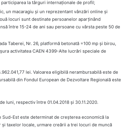
participarea la târguri internaționale de profil;
ic, un macaragiu și un reprezentant vânzări online și
două locuri sunt destinate persoanelor aparținând
prinsă între 15-24 de ani sau persoane cu vârsta peste 50 de
rada Taberei, Nr. 26, platformă betonată =100 mp și birou,
ășura activitatea CAEN 4399-Alte lucrări speciale de
4.962.041,77 lei. Valoarea eligibilă nerambursabilă este de
mbursabilă din Fondul European de Dezvoltare Regională este
e luni, respectiv între 01.04.2018 și 30.11.2020.
are Sud-Est este determinat de creșterea economică la
 și taxelor locale, urmare creării a trei locuri de muncă