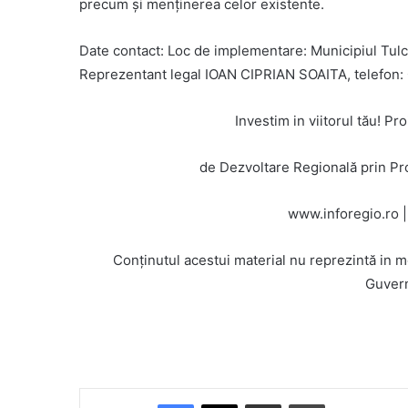
precum și menținerea celor existente.
Date contact: Loc de implementare: Municipiul Tulc
Reprezentant legal IOAN CIPRIAN SOAITA, telefon:
Investim in viitorul tău! P
de Dezvoltare Regională prin P
www.inforegio.ro |
Conținutul acestui material nu reprezintă in m
Guvern
Facebook
X
Share via Email
Print