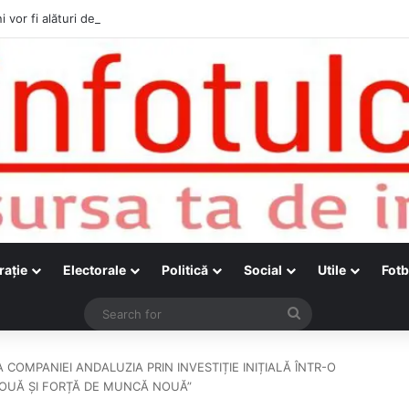
i vor fi alături de cetățenii care vor lua parte la Festivalul Folk Țestos
raţie
Electorale
Politică
Social
Utile
Fotb
Search
for
EA COMPANIEI ANDALUZIA PRIN INVESTIȚIE INIȚIALĂ ÎNTR-O
NOUĂ ȘI FORȚĂ DE MUNCĂ NOUĂ”