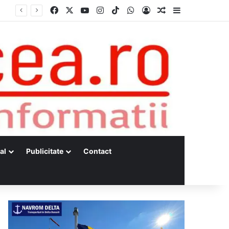
Facebook
X
YouTube
Instagram
TikTok
WhatsApp
Log In
Random Article
Sidebar
al
Publicitate
Contact