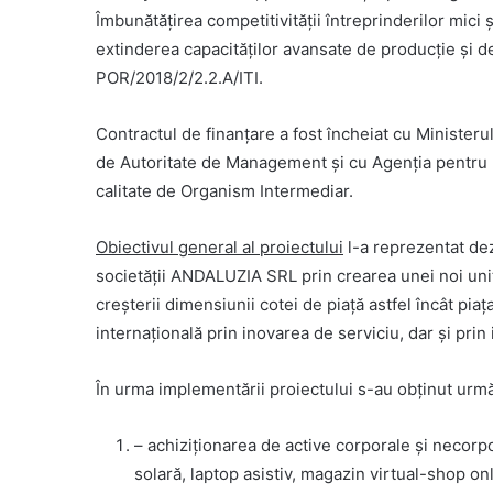
Îmbunătăţirea competitivităţii întreprinderilor mici şi 
extinderea capacităților avansate de producție și d
POR/2018/2/2.2.A/ITI.
Contractul de finanțare a fost încheiat cu Ministerul 
de Autoritate de Management și cu Agenţia pentru D
calitate de Organism Intermediar.
Obiectivul general al proiectului
l-a reprezentat dez
societății ANDALUZIA SRL prin crearea unei noi unit
creșterii dimensiunii cotei de piață astfel încât pia
internațională prin inovarea de serviciu, dar și prin
În urma implementării proiectului s-au obținut urmă
– achiziționarea de active corporale și necorpo
solară, laptop asistiv, magazin virtual-shop o