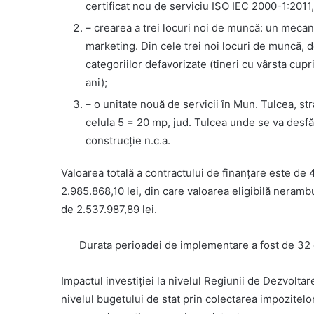
certificat nou de serviciu ISO IEC 2000-1:2011, 
– crearea a trei locuri noi de muncă: un mecan
marketing. Din cele trei noi locuri de muncă, 
categoriilor defavorizate (tineri cu vârsta cu
ani);
– o unitate nouă de servicii în Mun. Tulcea, st
celula 5 = 20 mp, jud. Tulcea unde se va desf
construcție n.c.a.
Valoarea totală a contractului de finanțare este de 
2.985.868,10 lei, din care valoarea eligibilă nera
de 2.537.987,89 lei.
Durata perioadei de implementare a fost de 32 d
Impactul investiției la nivelul Regiunii de Dezvolt
nivelul bugetului de stat prin colectarea impozitelor