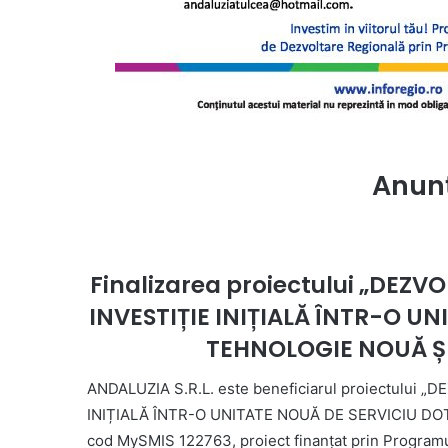
Anunț
Finalizarea proiectului „DEZ
INVESTIȚIE INIȚIALĂ ÎNTR-O U
TEHNOLOGIE NOUĂ Ș
ANDALUZIA S.R.L. este beneficiarul proiectului
INIȚIALĂ ÎNTR-O UNITATE NOUĂ DE SERVICIU D
cod MySMIS 122763, proiect finanțat prin Programu