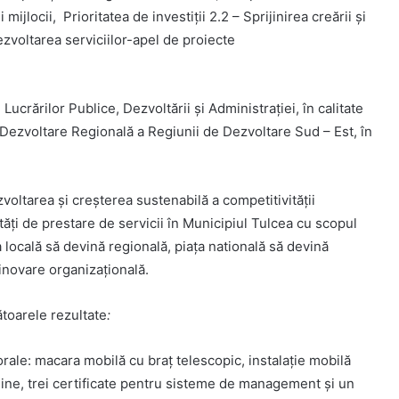
mijlocii, Prioritatea de investiții 2.2 – Sprijinirea creării și
ezvoltarea serviciilor-apel de proiecte
Lucrărilor Publice, Dezvoltării şi Administraţiei, în calitate
ezvoltare Regională a Regiunii de Dezvoltare Sud – Est, în
voltarea și creșterea sustenabilă a competitivității
ăți de prestare de servicii în Municipiul Tulcea cu scopul
ța locală să devină regională, piața natională să devină
 inovare organizațională.
toarele rezultate
:
rale: macara mobilă cu braț telescopic, instalație mobilă
nline, trei certificate pentru sisteme de management și un